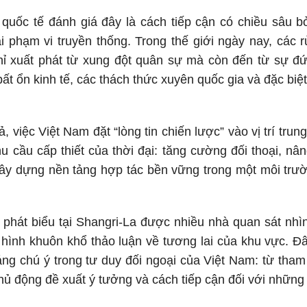
 quốc tế đánh giá đây là cách tiếp cận có chiều sâu 
i phạm vi truyền thống. Trong thế giới ngày nay, các r
hỉ xuất phát từ xung đột quân sự mà còn đến từ sự đứ
ất ổn kinh tế, các thách thức xuyên quốc gia và đặc biệt
, việc Việt Nam đặt “lòng tin chiến lược” vào vị trí tru
 cầu cấp thiết của thời đại: tăng cường đối thoại, n
ây dựng nền tảng hợp tác bền vững trong một môi trườ
 phát biểu tại Shangri-La được nhiều nhà quan sát nh
 hình khuôn khổ thảo luận về tương lai của khu vực. Đ
ng chú ý trong tư duy đối ngoại của Việt Nam: từ tham
ủ động đề xuất ý tưởng và cách tiếp cận đối với những