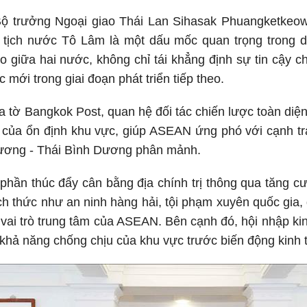
ộ trưởng Ngoại giao Thái Lan Sihasak Phuangketkeo
 tịch nước Tô Lâm là một dấu mốc quan trọng trong dị
o giữa hai nước, không chỉ tái khẳng định sự tin cậy 
 mới trong giai đoạn phát triển tiếp theo.
a tờ Bangkok Post, quan hệ đối tác chiến lược toàn di
g của ổn định khu vực, giúp ASEAN ứng phó với cạnh t
ương - Thái Bình Dương phân mảnh.
hần thúc đẩy cân bằng địa chính trị thông qua tăng cườ
ch thức như an ninh hàng hải, tội phạm xuyên quốc gia, 
ì vai trò trung tâm của ASEAN. Bên cạnh đó, hội nhập ki
 khả năng chống chịu của khu vực trước biến động kinh t