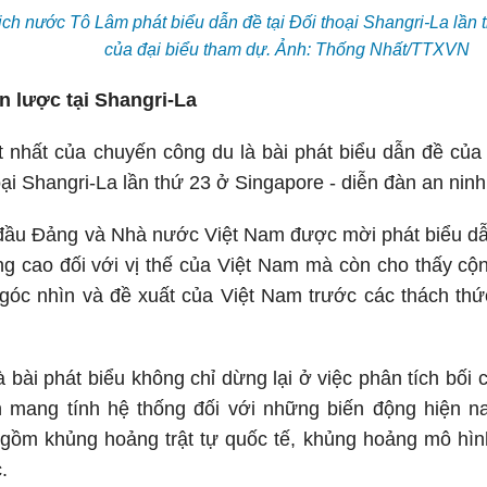
ịch nước Tô Lâm phát biểu dẫn đề tại Đối thoại Shangri-La lần th
của đại biểu tham dự. Ảnh: Thống Nhất/TTXVN
ến lược tại Shangri-La
 nhất của chuyến công du là bài phát biểu dẫn đề của
oại Shangri-La lần thứ 23 ở Singapore - diễn đàn an ninh
đầu Đảng và Nhà nước Việt Nam được mời phát biểu dẫ
ng cao đối với vị thế của Việt Nam mà còn cho thấy c
góc nhìn và đề xuất của Việt Nam trước các thách thứ
à bài phát biểu không chỉ dừng lại ở việc phân tích bối
n mang tính hệ thống đối với những biến động hiện na
ồm khủng hoảng trật tự quốc tế, khủng hoảng mô hình
.