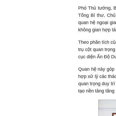
Phó Thủ tướng, B
Tổng Bí thư, Chủ
quan hệ ngoại gia
không gian hợp tác
Theo phân tích củ
trụ cột quan trọn
cục diện Ấn Độ D
Quan hệ này góp p
hợp xử lý các thá
quan trọng duy tr
tạo nền tảng tăng