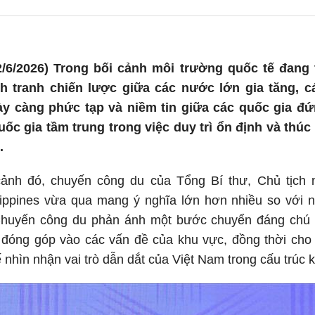
/6/2026) Trong bối cảnh môi trường quốc tế đang 
nh tranh chiến lược giữa các nước lớn gia tăng, c
ày càng phức tạp và niềm tin giữa các quốc gia đứ
quốc gia tầm trung trong việc duy trì ổn định và thú
.
cảnh đó, chuyến công du của Tổng Bí thư, Chủ tịch
lippines vừa qua mang ý nghĩa lớn hơn nhiều so với 
huyến công du phản ánh một bước chuyển đáng chú ý
 đóng góp vào các vấn đề của khu vực, đồng thời cho 
nhìn nhận vai trò dẫn dắt của Việt Nam trong cấu trúc k