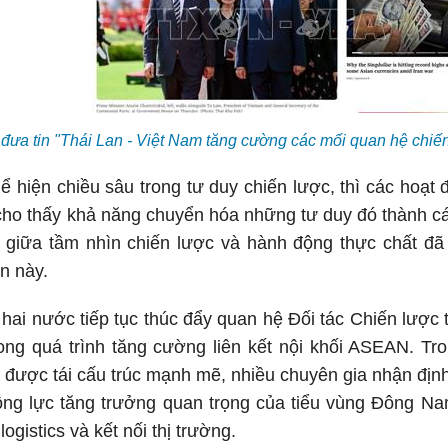
ưa tin "Thái Lan - Việt Nam tăng cường các mối quan hệ chiế
ể hiện chiều sâu trong tư duy chiến lược, thì các hoạt 
i cho thấy khả năng chuyển hóa những tư duy đó thành c
 giữa tầm nhìn chiến lược và hành động thực chất đã 
n này.
c hai nước tiếp tục thúc đẩy quan hệ Đối tác Chiến lượ
rong quá trình tăng cường liên kết nội khối ASEAN. Tr
được tái cấu trúc mạnh mẽ, nhiều chuyên gia nhận địn
ộng lực tăng trưởng quan trọng của tiểu vùng Đông Na
ogistics và kết nối thị trường.