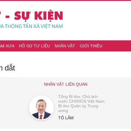
ĂM XƯA
HỒ SƠ TƯ LIỆU
NHÂN VẬT
GIỚI THIỆU
n dắt
NHÂN VẬT LIÊN QUAN
Tổng Bí thư, Chủ tịch
nước CHXHCN Việt Nam;
Bí thư Quân ủy Trung
ương
TÔ LÂM