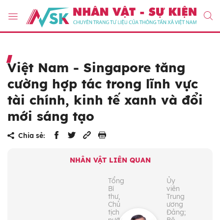
Việt Nam - Singapore tăng
cường hợp tác trong lĩnh vực
tài chính, kinh tế xanh và đổi
mới sáng tạo
Chia sẻ:
NHÂN VẬT LIÊN QUAN
Tổng
Ủy
Bí
viên
thư,
Trung
Chủ
ương
tịch
Đảng;