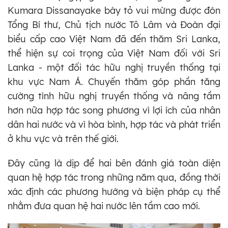
Kumara Dissanayake bày tỏ vui mừng được đón
Tổng Bí thư, Chủ tịch nước Tô Lâm và Đoàn đại
biểu cấp cao Việt Nam đã đến thăm Sri Lanka,
thể hiện sự coi trọng của Việt Nam đối với Sri
Lanka - một đối tác hữu nghị truyền thống tại
khu vực Nam Á. Chuyến thăm góp phần tăng
cường tình hữu nghị truyền thống và nâng tầm
hơn nữa hợp tác song phương vì lợi ích của nhân
dân hai nước và vì hòa bình, hợp tác và phát triển
ở khu vực và trên thế giới.
Đây cũng là dịp để hai bên đánh giá toàn diện
quan hệ hợp tác trong những năm qua, đồng thời
xác định các phương hướng và biện pháp cụ thể
nhằm đưa quan hệ hai nước lên tầm cao mới.