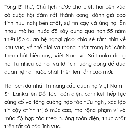
Tổng Bí thư, Chủ tịch nước cho biết, hai bên vừa
có cuộc hội đàm rất thành công; đánh giá cao
tình hữu nghị bền chặt, sự tin cậy và ủng hộ lẫn
nhau mà hai nước đã xây dựng qua hơn 55 năm
thiết lập quan hệ ngoại giao; chia sẻ tầm nhìn về
khu vực, về thế giới và thống nhất trong bối cảnh
then chốt hiện nay, Việt Nam và Sri Lanka đang
hội tụ nhiều cơ hội và lợi ích tương đồng để đưa
quan hệ hai nước phát triển lên tầm cao mới.
Hai bên đã nhất trí nâng cấp quan hệ Việt Nam -
Sri Lanka lên Đối tác toàn diện; cam kết tiếp tục
củng cố và tăng cường hợp tác hữu nghị, xác lập
tin cậy chính trị ở mức cao, mở rộng phạm vi và
mức độ hợp tác theo hướng toàn diện, thực chất
trên tất cả các lĩnh vực.