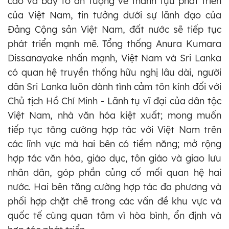
cao và bày tỏ ấn tượng về thành tựu phát triển
của Việt Nam, tin tưởng dưới sự lãnh đạo của
Đảng Cộng sản Việt Nam, đất nước sẽ tiếp tục
phát triển mạnh mẽ. Tổng thống Anura Kumara
Dissanayake nhấn mạnh, Việt Nam và Sri Lanka
có quan hệ truyền thống hữu nghị lâu dài, người
dân Sri Lanka luôn dành tình cảm tôn kính đối với
Chủ tịch Hồ Chí Minh - Lãnh tụ vĩ đại của dân tộc
Việt Nam, nhà văn hóa kiệt xuất; mong muốn
tiếp tục tăng cường hợp tác với Việt Nam trên
các lĩnh vực mà hai bên có tiềm năng; mở rộng
hợp tác văn hóa, giáo dục, tôn giáo và giao lưu
nhân dân, góp phần củng cố mối quan hệ hai
nước. Hai bên tăng cường hợp tác đa phương và
phối hợp chặt chẽ trong các vấn đề khu vực và
quốc tế cùng quan tâm vì hòa bình, ổn định và