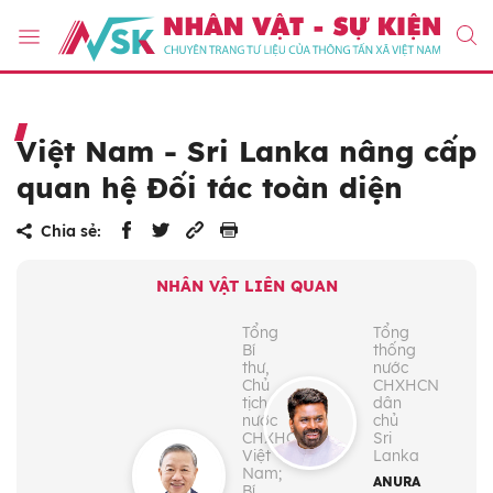
Việt Nam - Sri Lanka nâng cấp
quan hệ Đối tác toàn diện
Chia sẻ:
NHÂN VẬT LIÊN QUAN
Tổng
Tổng
Bí
thống
thư,
nước
Chủ
CHXHCN
tịch
dân
nước
chủ
CHXHCN
Sri
Việt
Lanka
Nam;
ANURA
Bí