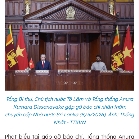
Tổng Bí thư, Chủ tịch nước Tô Lâm và Tổng thống Anura
Kumara Dissanayake gặp gỡ báo chí nhân thăm
chuyến cấp Nhà nước Sri Lanka (8/5/2026). Ảnh: Thống
Nhất - TTXVN
Phát biểu tại gặp gỡ báo chí, Tổng thống Anura