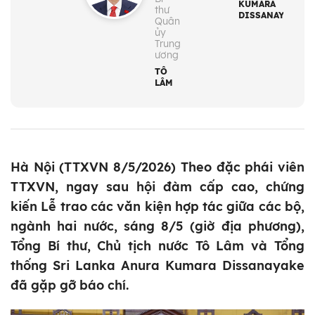
KUMARA
thư
DISSANAYAKA
Quân
ủy
Trung
ương
TÔ
LÂM
Hà Nội (TTXVN 8/5/2026) Theo đặc phái viên
TTXVN, ngay sau hội đàm cấp cao, chứng
kiến Lễ trao các văn kiện hợp tác giữa các bộ,
ngành hai nước, sáng 8/5 (giờ địa phương),
Tổng Bí thư, Chủ tịch nước Tô Lâm và Tổng
thống Sri Lanka Anura Kumara Dissanayake
đã gặp gỡ báo chí.