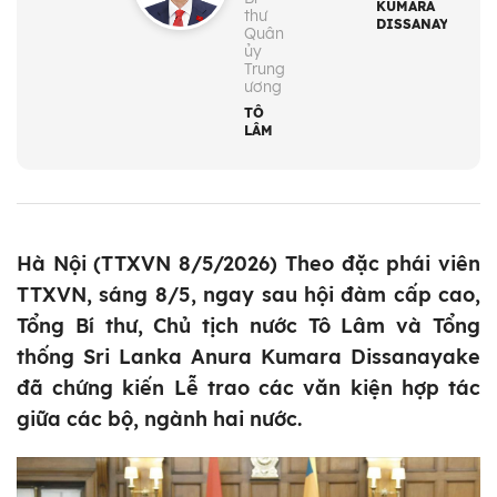
KUMARA
thư
DISSANAYAKA
Quân
ủy
Trung
ương
TÔ
LÂM
Hà Nội (TTXVN 8/5/2026) Theo đặc phái viên
TTXVN, sáng 8/5, ngay sau hội đàm cấp cao,
Tổng Bí thư, Chủ tịch nước Tô Lâm và Tổng
thống Sri Lanka Anura Kumara Dissanayake
đã chứng kiến Lễ trao các văn kiện hợp tác
giữa các bộ, ngành hai nước.