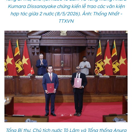
Kumara Dissanayake chứng kiến lễ trao các văn kiện
hợp tác giữa 2 nước (8/5/2026). Ảnh: Thống Nhất -
TTXVN
Tổng Bí thư, Chủ tịch nước Tô Lâm và Tổng thống Anura