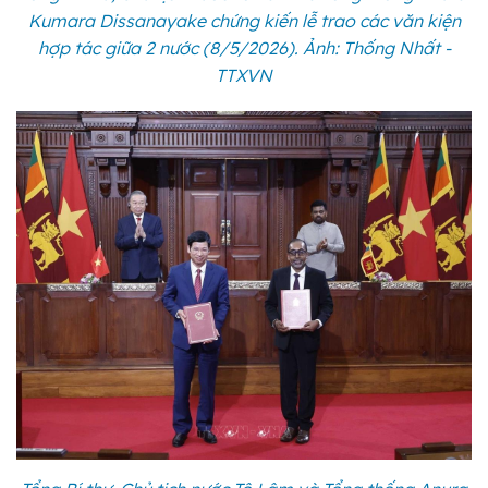
Kumara Dissanayake chứng kiến lễ trao các văn kiện
hợp tác giữa 2 nước (8/5/2026). Ảnh: Thống Nhất -
TTXVN