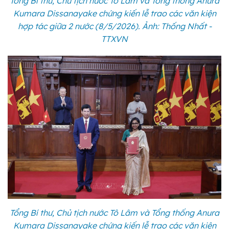
Tổng Bí thư, Chủ tịch nước Tô Lâm và Tổng thống Anura
Kumara Dissanayake chứng kiến lễ trao các văn kiện
hợp tác giữa 2 nước (8/5/2026). Ảnh: Thống Nhất -
TTXVN
Tổng Bí thư, Chủ tịch nước Tô Lâm và Tổng thống Anura
Kumara Dissanayake chứng kiến lễ trao các văn kiện