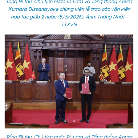
Tổng Bí thư, Chủ tịch nước Tô Lâm và Tổng thống Anura
Kumara Dissanayake chứng kiến lễ trao các văn kiện
hợp tác giữa 2 nước (8/5/2026). Ảnh: Thống Nhất -
TTXVN
Tổng Bí thư, Chủ tịch nước Tô Lâm và Tổng thống Anura