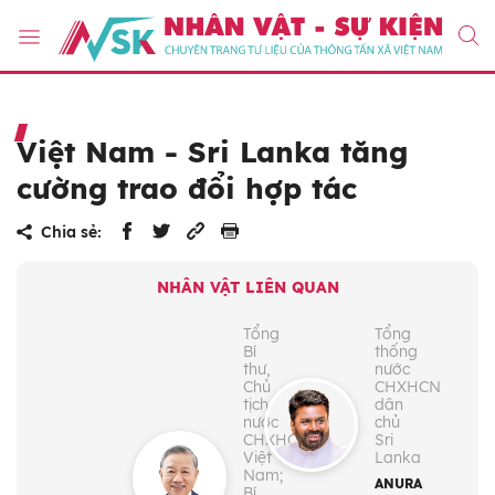
Việt Nam - Sri Lanka tăng
cường trao đổi hợp tác
Chia sẻ:
NHÂN VẬT LIÊN QUAN
Tổng
Tổng
Bí
thống
thư,
nước
Chủ
CHXHCN
tịch
dân
nước
chủ
CHXHCN
Sri
Việt
Lanka
Nam;
ANURA
Bí