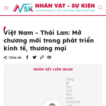
Việt Nam - Thái Lan: Mở
chương mới trong phát triển
kinh tế, thương mại
Chia sẻ:
NHÂN VẬT LIÊN QUAN
Tổng
Bí
thư,
Chủ
tịch
nước
CHXHCN
Việt