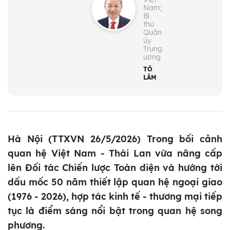
Nam;
Bí
thư
Quân
ủy
Trung
ương
TÔ
LÂM
Hà Nội (TTXVN 26/5/2026) Trong bối cảnh
quan hệ Việt Nam - Thái Lan vừa nâng cấp
lên Đối tác Chiến lược Toàn diện và hướng tới
dấu mốc 50 năm thiết lập quan hệ ngoại giao
(1976 - 2026), hợp tác kinh tế - thương mại tiếp
tục là điểm sáng nổi bật trong quan hệ song
phương.