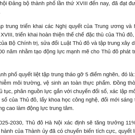
i hội Đảng bộ thành phố lần thứ XVIII đến nay, đã đạt 
.
p trung triển khai các Nghị quyết của Trung ương và 
 XVIII, triển khai hoàn thiện thể chế đặc thù của Thủ đô
của Bộ Chính trị, sửa đổi Luật Thủ đô và tập trung xây
100 năm nhằm tạo động lực mạnh mẽ cho Thủ đô phát t
nh phố quyết liệt tập trung tháo gỡ 5 điểm nghẽn, đó là: 
 nhiễm môi trường, vệ sinh an toàn thực phẩm. Đồng t
ủ tục, phân nguồn lực gắn với chuyển đổi số, xác lập mô
 số của Thủ đô, lấy khoa học công nghệ, đổi mới sáng 
ng cao làm động lực trung tâm.
025-2030, Thủ đô Hà Nội xác định sẽ tăng trưởng 11%
u hành của Thành ủy đã có chuyển biến tích cực, quyết li