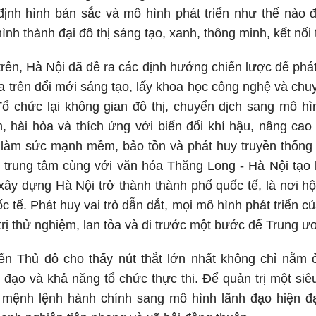
 định hình bản sắc và mô hình phát triển như thế nào
nh thành đại đô thị sáng tạo, xanh, thông minh, kết nối 
 trên, Hà Nội đã đề ra các định hướng chiến lược để phát 
ựa trên đổi mới sáng tạo, lấy khoa học công nghệ và chu
ổ chức lại không gian đô thị, chuyển dịch sang mô hì
h, hài hòa và thích ứng với biến đổi khí hậu, nâng ca
 làm sức mạnh mềm, bảo tồn và phát huy truyền thống 
trung tâm cùng với văn hóa Thăng Long - Hà Nội tạo lợ
 xây dựng Hà Nội trở thành thành phố quốc tế, là nơi hộ
ốc tế. Phát huy vai trò dẫn dắt, mọi mô hình phát triển 
rị thử nghiệm, lan tỏa và đi trước một bước để Trung ươ
riển Thủ đô cho thấy nút thắt lớn nhất không chỉ nằ
đạo và khả năng tổ chức thực thi. Để quản trị một siê
 mệnh lệnh hành chính sang mô hình lãnh đạo hiện đại