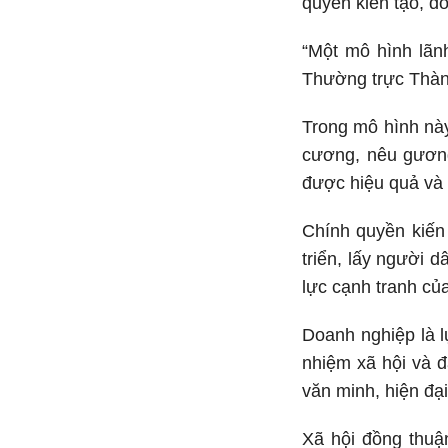
quyền kiến tạo, d
“Một mô hình lãn
Thường trực Thàn
Trong mô hình này
cương, nêu gương
được hiệu quả và đ
Chính quyền kiến
triển, lấy người 
lực cạnh tranh củ
Doanh nghiệp là l
nhiệm xã hội và đ
văn minh, hiện đạ
Xã hội đồng thuậ