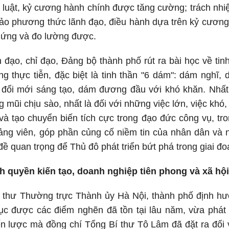
 luật, kỷ cương hành chính được tăng cường; trách nhiệ
bảo phương thức lãnh đạo, điều hành dựa trên kỷ cương,
hứng và đo lường được.
 đạo, chỉ đạo, Đảng bộ thành phố rút ra bài học về tin
rong thực tiễn, đặc biệt là tinh thần "6 dám": dám nghĩ
 đổi mới sáng tạo, dám đương đầu với khó khăn. Nhất 
mũi chịu sào, nhất là đối với những việc lớn, việc khó,
à tạo chuyển biến tích cực trong đạo đức công vụ, tr
ảng viên, góp phần củng cố niềm tin của nhân dân và n
đề quan trọng để Thủ đô phát triển bứt phá trong giai đo
h quyền kiến tạo, doanh nghiệp tiên phong và xã hộ
 thư Thường trực Thành ủy Hà Nội, thành phố định hướ
c được các điểm nghẽn đã tồn tại lâu năm, vừa phát tr
ến lược mà đồng chí Tổng Bí thư Tô Lâm đã đặt ra đối