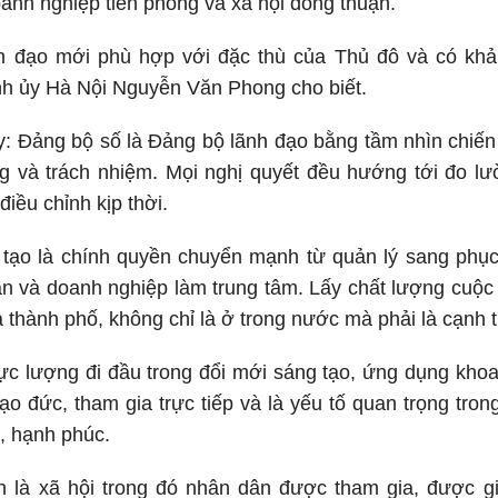
oanh nghiệp tiên phong và xã hội đồng thuận.
h đạo mới phù hợp với đặc thù của Thủ đô và có khả 
h ủy Hà Nội Nguyễn Văn Phong cho biết.
: Đảng bộ số là Đảng bộ lãnh đạo bằng tầm nhìn chiến 
 và trách nhiệm. Mọi nghị quyết đều hướng tới đo lư
iều chỉnh kịp thời.
 tạo là chính quyền chuyển mạnh từ quản lý sang phục
dân và doanh nghiệp làm trung tâm. Lấy chất lượng cuộ
a thành phố, không chỉ là ở trong nước mà phải là cạnh 
ực lượng đi đầu trong đổi mới sáng tạo, ứng dụng khoa
ạo đức, tham gia trực tiếp và là yếu tố quan trọng trong
i, hạnh phúc.
n là xã hội trong đó nhân dân được tham gia, được g