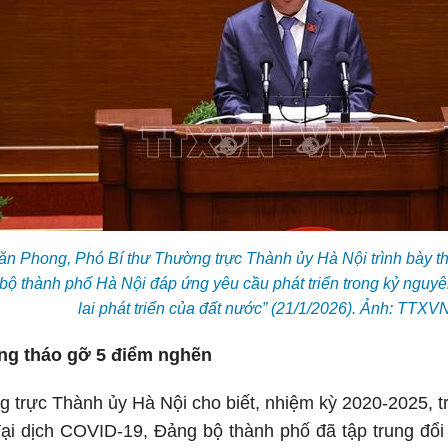
n Phong, Phó Bí thư Thường trực Thành ủy Hà Nội trình bày t
bộ thành phố Hà Nội đáp ứng yêu cầu phát triển trong kỷ nguyê
lai phát triển của đất nước” (21/1/2026). Ảnh: TTXV
rung tháo gỡ 5 điểm nghẽn
 trực Thành ủy Hà Nội cho biết, nhiệm kỳ 2020-2025, t
 đại dịch COVID-19, Đảng bộ thành phố đã tập trung đổ