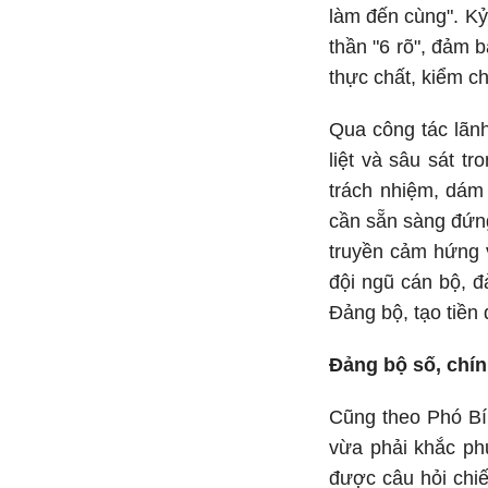
làm đến cùng". Kỷ
thần "6 rõ", đảm 
thực chất, kiểm c
Qua công tác lãnh
liệt và sâu sát t
trách nhiệm, dám
cần sẵn sàng đứng 
truyền cảm hứng v
đội ngũ cán bộ, đ
Đảng bộ, tạo tiền 
Đảng bộ số, chín
Cũng theo Phó Bí
vừa phải khắc phụ
được câu hỏi chi