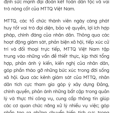
định sức mạnh đại đoàn kết toàn dân tộc và vai
trò nòng cốt của MTTQ Việt Nam.
MTTQ, các tổ chức thành viên ngày càng phát
huy tốt vai trò đại diện, bảo vệ quyền, lợi ích hợp
pháp, chính đáng của nhân dân. Thông qua các
hoạt động giám sát, phản biện xã hội, tiếp xúc cử
tri và đối thoại trực tiếp, MTTQ Việt Nam tập
trung vào những vấn đề thiết thực, kịp thời tổng
hợp, phản ánh ý kiến, kiến nghị của nhân dân,
góp phần tháo gỡ những bức xúc trong đời sống
xã hội. Qua các kênh giám sát của MTTQ, nhân
dân tích cực tham gia góp ý xây dựng Đảng,
chính quyền, phản ánh những bất cập trong quản
lý và thực thi công vụ, cung cấp thông tin giúp
các cơ quan chức năng xử lý nhiều vụ việc; góp
phần tạo ra những chuyển biến tích cực trong