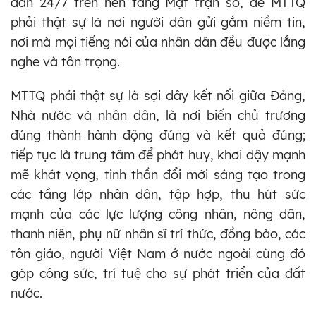
dân 24/7 trên nền tảng Mặt trận số, để MTTQ
phải thật sự là nơi người dân gửi gắm niềm tin,
nơi mà mọi tiếng nói của nhân dân đều được lắng
nghe và tôn trọng.
MTTQ phải thật sự là sợi dây kết nối giữa Đảng,
Nhà nước và nhân dân, là nơi biến chủ trương
đúng thành hành động đúng và kết quả đúng;
tiếp tục là trung tâm để phát huy, khơi dậy mạnh
mẽ khát vọng, tinh thần đổi mới sáng tạo trong
các tầng lớp nhân dân, tập hợp, thu hút sức
mạnh của các lực lượng công nhân, nông dân,
thanh niên, phụ nữ nhân sĩ trí thức, đồng bào, các
tôn giáo, người Việt Nam ở nước ngoài cùng đó
góp công sức, trí tuệ cho sự phát triển của đất
nước.