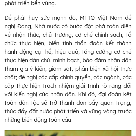
phát triển bền vững.
Để phát huy sức mạnh đó, MTTQ Việt Nam đề
nghị Đảng, Nhà nước có bước đột phá toàn diện
về nhận thức, chủ trương, cơ chế chính sách, tổ
chức thực hiện, biến tinh thần đoàn kết thành
hành động cụ thể, hiệu quả; tăng cường cơ chế
thực hiện dân chủ, minh bạch, bảo đảm nhân dân
tham gia ý kiến, giám sát, phản biện xã hội thực
chất; đề nghị các cấp chính quyền, các ngành, các
cấp thực hiện trách nhiệm giải trình rõ ràng đối
với kiến nghị của nhân dân. Khi đó, đại đoàn kết
toàn dân tộc sẽ trở thành đòn bẩy quan trọng,
thúc đẩy đất nước phát triển và vững vàng trước
những biến động toàn cầu.