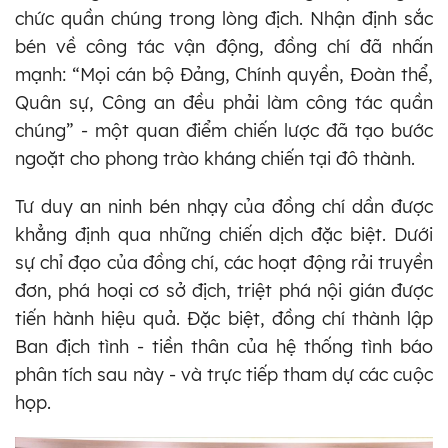
chức quần chúng trong lòng địch. Nhận định sắc
bén về công tác vận động, đồng chí đã nhấn
mạnh: “Mọi cán bộ Đảng, Chính quyền, Đoàn thể,
Quân sự, Công an đều phải làm công tác quần
chúng” - một quan điểm chiến lược đã tạo bước
ngoặt cho phong trào kháng chiến tại đô thành.
Tư duy an ninh bén nhạy của đồng chí dần được
khẳng định qua những chiến dịch đặc biệt. Dưới
sự chỉ đạo của đồng chí, các hoạt động rải truyền
đơn, phá hoại cơ sở địch, triệt phá nội gián được
tiến hành hiệu quả. Đặc biệt, đồng chí thành lập
Ban địch tình - tiền thân của hệ thống tình báo
phân tích sau này - và trực tiếp tham dự các cuộc
họp.