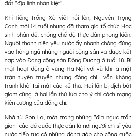
đất “địa linh nhân kiệt”.
Khi tiếng trống Xô viết nổi lên, Nguyễn Trọng
Cảnh mới 14 tuổi nhưng đã tham gia tổ chức Học
sinh phản đế, chống chế độ thực dân phong kiến.
Người thanh niên yêu nước ấy nhanh chóng đứng
vào hàng ngũ những người cộng sản và được kết
nạp vào Đảng cộng sản Đông Dương ở tuổi 18. Bí
mật hoạt động ở vùng Hà Nội với vũ khí là mặt
trận tuyên truyền nhưng đồng chí vẫn không
tránh khỏi tai mắt của kẻ thù. Hai lần bị địch bắt
giam cũng là hai lần thử lửa cho ý chí cách mạng
kiên cường của đồng chí.
Nhà tù Sơn La, một trong những "địa ngục trần
gian" của đế quốc thực dân là nơi người chí sĩ yêu
nước tiếp tục có những đóng góp cho công cuộc