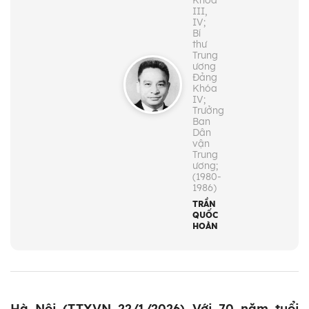
Khóa
III,
IV;
Bí
thư
Trung
ương
Đảng
Khóa
IV;
Trưởng
Ban
Dân
vận
Trung
ương;
(1980-
1986)
TRẦN
QUỐC
HOÀN
Hà Nội (TTXVN 22/1/2026) Với 70 năm tuổi