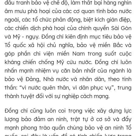
đấu tranh bảo vệ chế độ, làm thất bại hàng nghìn
âm mưu phá hoại của các cơ quan tình báo nước
ngoài, các tổ chức phản động, biệt kích gián điệp,
các chiến dịch phá hoại của chính quyền Sài Gòn
và Mỹ - ngụy. Đồng chí kiên định mục tiêu bảo vệ
Tổ quốc xã hội chủ nghĩa, bảo vệ miền Bắc và
góp phần chi viện miền Nam trong suốt cuộc
kháng chiến chống Mỹ cứu nước. Đồng chí luôn
nhấn mạnh nhiệm vụ căn bản nhất của ngành là
bảo vệ Đảng, Nhà nước và nhân dân, theo tinh
thần: “vì nước quên thân, vì dân phục vụ”, trung
thành tuyệt đối với sự nghiệp cách mạng.
Đồng chí cũng luôn coi trọng việc xây dựng lực
lượng bảo đảm an ninh, trật tự ở cơ sở và đẩy
mạnh phong trào quần chúng bảo vệ an ninh Tổ