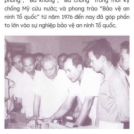
phòng”, “Ba không”, “Ba chống” trong thời kỳ
chống Mỹ cứu nước; và phong trào “Bảo vệ an
ninh Tổ quốc” từ năm 1976 đến nay đã góp phần
to lớn vào sự nghiệp bảo vệ an ninh Tổ quốc.