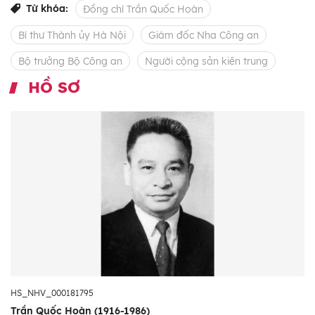
Từ khóa:
Đồng chí Trần Quốc Hoàn
Bí thư Thành ủy Hà Nội
Giám đốc Nha Công an
Bộ trưởng Bộ Công an
Người cộng sản kiên trung
HỒ SƠ
HS_NHV_000181795
Trần Quốc Hoàn (1916-1986)