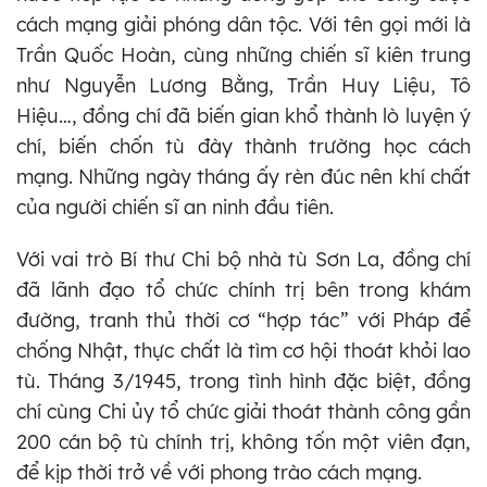
cách mạng giải phóng dân tộc. Với tên gọi mới là
Trần Quốc Hoàn, cùng những chiến sĩ kiên trung
như Nguyễn Lương Bằng, Trần Huy Liệu, Tô
Hiệu…, đồng chí đã biến gian khổ thành lò luyện ý
chí, biến chốn tù đày thành trường học cách
mạng. Những ngày tháng ấy rèn đúc nên khí chất
của người chiến sĩ an ninh đầu tiên.
Với vai trò Bí thư Chi bộ nhà tù Sơn La, đồng chí
đã lãnh đạo tổ chức chính trị bên trong khám
đường, tranh thủ thời cơ “hợp tác” với Pháp để
chống Nhật, thực chất là tìm cơ hội thoát khỏi lao
tù. Tháng 3/1945, trong tình hình đặc biệt, đồng
chí cùng Chi ủy tổ chức giải thoát thành công gần
200 cán bộ tù chính trị, không tốn một viên đạn,
để kịp thời trở về với phong trào cách mạng.