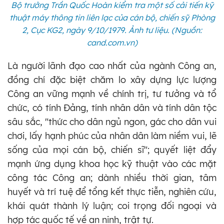
Bộ trưởng Trần Quốc Hoàn kiểm tra một số cải tiến kỹ
thuật máy thông tin liên lạc của cán bộ, chiến sỹ Phòng
2, Cục KG2, ngày 9/10/1979. Ảnh tư liệu. (Nguồn:
cand.com.vn)
Là người lãnh đạo cao nhất của ngành Công an,
đồng chí đặc biệt chăm lo xây dựng lực lượng
Công an vững mạnh về chính trị, tư tưởng và tổ
chức, có tính Đảng, tính nhân dân và tính dân tộc
sâu sắc, "thức cho dân ngủ ngon, gác cho dân vui
chơi, lấy hạnh phúc của nhân dân làm niềm vui, lẽ
sống của mọi cán bộ, chiến sĩ"; quyết liệt đẩy
mạnh ứng dụng khoa học kỹ thuật vào các mặt
công tác Công an; dành nhiều thời gian, tâm
huyết và trí tuệ để tổng kết thực tiễn, nghiên cứu,
khái quát thành lý luận; coi trọng đối ngoại và
hợp tác quốc tế về an ninh, trật tự.