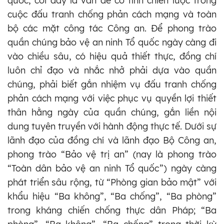
quốc, coi đây là vấn đề có tính chiến lược trong
cuộc đấu tranh chống phản cách mạng và toàn
bộ các mặt công tác Công an. Để phong trào
quần chúng bảo vệ an ninh Tổ quốc ngày càng đi
vào chiều sâu, có hiệu quả thiết thực, đồng chí
luôn chỉ đạo và nhắc nhở phải dựa vào quần
chúng, phải biết gắn nhiệm vụ đấu tranh chống
phản cách mạng với việc phục vụ quyền lợi thiết
thân hằng ngày của quần chúng, gắn liền nội
dung tuyên truyền với hành động thực tế. Dưới sự
lãnh đạo của đồng chí và lãnh đạo Bộ Công an,
phong trào “Bảo vệ trị an” (nay là phong trào
“Toàn dân bảo vệ an ninh Tổ quốc”) ngày càng
phát triển sâu rộng, từ “Phòng gian bảo mật” với
khẩu hiệu “Ba không”, “Ba chống”, “Ba phòng”
trong kháng chiến chống thực dân Pháp; “Ba