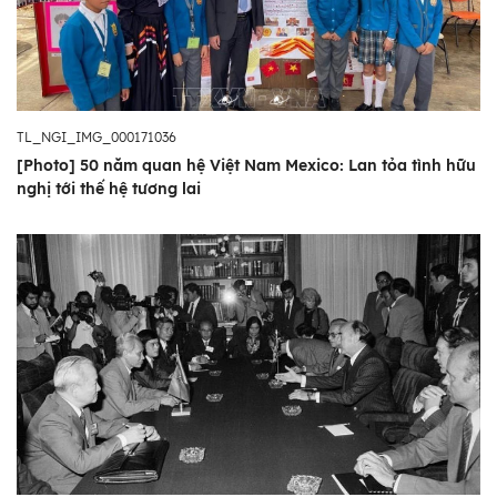
TL_NGI_IMG_000171036
[Photo] 50 năm quan hệ Việt Nam Mexico: Lan tỏa tình hữu
nghị tới thế hệ tương lai