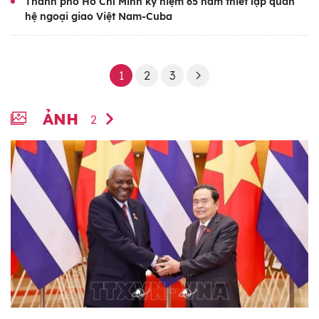
Thành phố Hồ Chí Minh kỷ niệm 65 năm thiết lập quan
hệ ngoại giao Việt Nam-Cuba
1
2
3
ẢNH
2