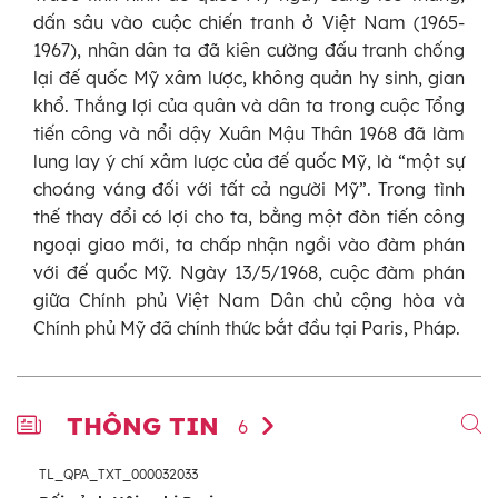
dấn sâu vào cuộc chiến tranh ở Việt Nam (1965-
1967), nhân dân ta đã kiên cường đấu tranh chống
lại đế quốc Mỹ xâm lược, không quản hy sinh, gian
khổ. Thắng lợi của quân và dân ta trong cuộc Tổng
tiến công và nổi dậy Xuân Mậu Thân 1968 đã làm
lung lay ý chí xâm lược của đế quốc Mỹ, là “một sự
choáng váng đối với tất cả người Mỹ”. Trong tình
thế thay đổi có lợi cho ta, bằng một đòn tiến công
ngoại giao mới, ta chấp nhận ngồi vào đàm phán
với đế quốc Mỹ. Ngày 13/5/1968, cuộc đàm phán
giữa Chính phủ Việt Nam Dân chủ cộng hòa và
Chính phủ Mỹ đã chính thức bắt đầu tại Paris, Pháp.
THÔNG TIN
6
TL_QPA_TXT_000032033