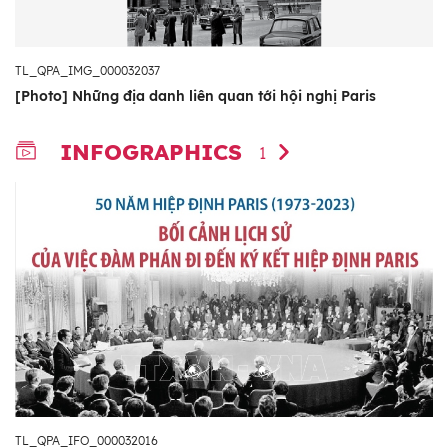
TL_QPA_IMG_000032037
[Photo] Những địa danh liên quan tới hội nghị Paris
INFOGRAPHICS
1
TL_QPA_IFO_000032016