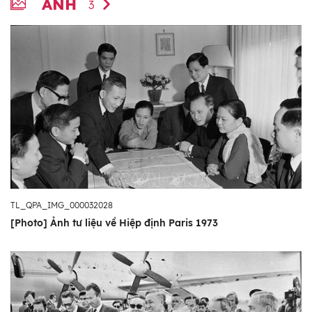
ẢNH
3
TL_QPA_IMG_000032028
[Photo] Ảnh tư liệu về Hiệp định Paris 1973