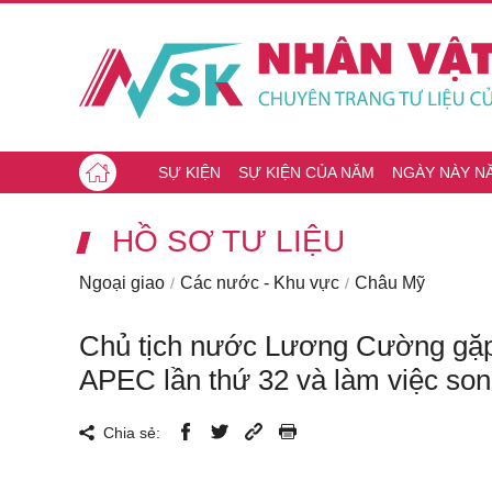
SỰ KIỆN
SỰ KIỆN CỦA NĂM
NGÀY NÀY N
HỒ SƠ TƯ LIỆU
Ngoại giao
Các nước - Khu vực
Châu Mỹ
Chủ tịch nước Lương Cường gặp
APEC lần thứ 32 và làm việc son
Chia sẻ: