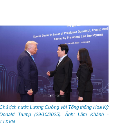
Chủ tịch nước Lương Cường với Tổng thống Hoa Kỳ
Donald Trump (29/10/2025). Ảnh: Lâm Khánh -
TTXVN