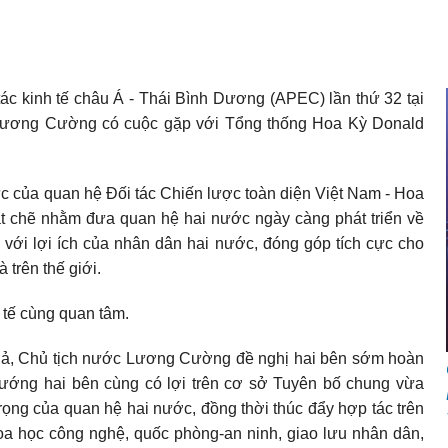
c kinh tế châu Á - Thái Bình Dương (APEC) lần thứ 32 tại
 Lương Cường có cuộc gặp với Tổng thống Hoa Kỳ Donald
ực của quan hệ Đối tác Chiến lược toàn diện Việt Nam - Hoa
chặt chẽ nhằm đưa quan hệ hai nước ngày càng phát triển về
 với lợi ích của nhân dân hai nước, đóng góp tích cực cho
 trên thế giới.
c tế cùng quan tâm.
 quả, Chủ tịch nước Lương Cường đề nghị hai bên sớm hoàn
hướng hai bên cùng có lợi trên cơ sở Tuyên bố chung vừa
trọng của quan hệ hai nước, đồng thời thúc đẩy hợp tác trên
khoa học công nghệ, quốc phòng-an ninh, giao lưu nhân dân,