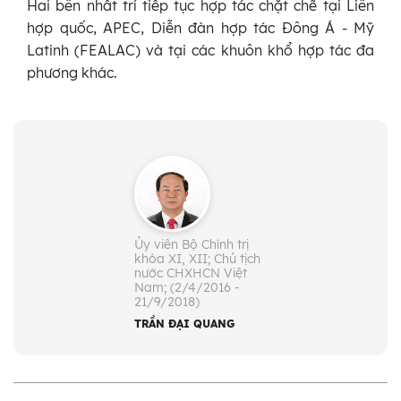
Hai bên nhất trí tiếp tục hợp tác chặt chẽ tại Liên
hợp quốc, APEC, Diễn đàn hợp tác Đông Á - Mỹ
Latinh (FEALAC) và tại các khuôn khổ hợp tác đa
phương khác.
Ủy viên Bộ Chính trị
khóa XI, XII; Chủ tịch
nước CHXHCN Việt
Nam; (2/4/2016 -
21/9/2018)
TRẦN ĐẠI QUANG