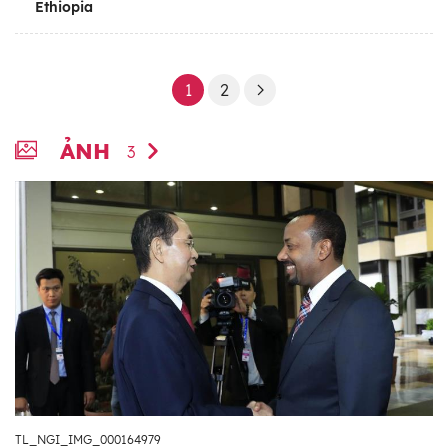
Ethiopia
1
2
ẢNH
3
TL_NGI_IMG_000164979