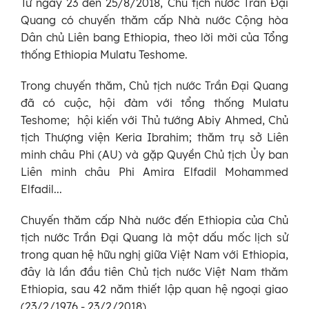
Từ ngày 23 đến 25/8/2018, Chủ tịch nước Trần Đại
Quang có chuyến thăm cấp Nhà nước Cộng hòa
Dân chủ Liên bang Ethiopia, theo lời mời của Tổng
thống Ethiopia Mulatu Teshome.
Trong chuyến thăm, Chủ tịch nước Trần Đại Quang
đã có cuộc, hội đàm với tổng thống Mulatu
Teshome; hội kiến với Thủ tướng Abiy Ahmed, Chủ
tịch Thượng viện Keria Ibrahim; thăm trụ sở Liên
minh châu Phi (AU) và gặp Quyền Chủ tịch Ủy ban
Liên minh châu Phi Amira Elfadil Mohammed
Elfadil...
Chuyến thăm cấp Nhà nước đến Ethiopia của Chủ
tịch nước Trần Đại Quang là một dấu mốc lịch sử
trong quan hệ hữu nghị giữa Việt Nam với Ethiopia,
đây là lần đầu tiên Chủ tịch nước Việt Nam thăm
Ethiopia, sau 42 năm thiết lập quan hệ ngoại giao
(23/2/1976 - 23/2/2018).