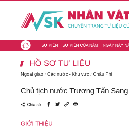
SỰ KIỆN
SỰ KIỆN CỦA NĂM
NGÀY NÀY N
HỒ SƠ TƯ LIỆU
Ngoại giao
Các nước - Khu vực
Châu Phi
Chủ tịch nước Trương Tấn Sang
Chia sẻ:
GIỚI THIỆU