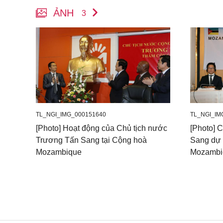
ẢNH
3
TL_NGI_IMG_000151640
TL_NGI_IM
[Photo] Hoạt động của Chủ tịch nước
[Photo] 
Trương Tấn Sang tại Cộng hoà
Sang dự 
Mozambique
Mozambi