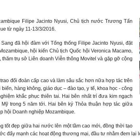
mbique Filipe Jacinto Nyusi, Chủ tịch nước Trương Tấn
e từ ngày 11-13/3/2016.
Sang đã hội đàm với Tổng thống Filipe Jacinto Nyusi, đặt
 Mozambique, hội kiến Chủ tịch Quốc hội Veronica Macamo,
thăm trụ sở Liên doanh Viễn thông Movitel và gặp gỡ cộng
g trao đổi đoàn cấp cao và làm sâu sắc hơn nữa hợp tác trên
i biển, hàng không, giáo dục – đào tạo, y tế, khoa học - công
ghiệm khắc phục thiên tai. Hai bên nhất trí đưa kim ngạch
 Mỹ trong 5 năm tới. Hai bên ký Thỏa thuận hợp tác giữa
ệp hội Doanh nghiệp Mozambique.
 tốt đẹp giữa hai nước lên một tầm cao mới, đồng thời tạo
c đẩy mạnh các hoạt động thương mại, đầu tư nhằm đem lại l