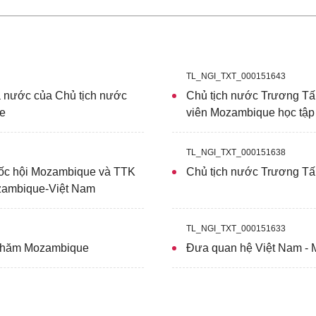
TL_NGI_TXT_000151643
à nước của Chủ tịch nước
Chủ tịch nước Trương Tấn
e
viên Mozambique học tập 
TL_NGI_TXT_000151638
uốc hội Mozambique và TTK
Chủ tịch nước Trương Tấ
zambique-Việt Nam
TL_NGI_TXT_000151633
 thăm Mozambique
Đưa quan hệ Việt Nam - 