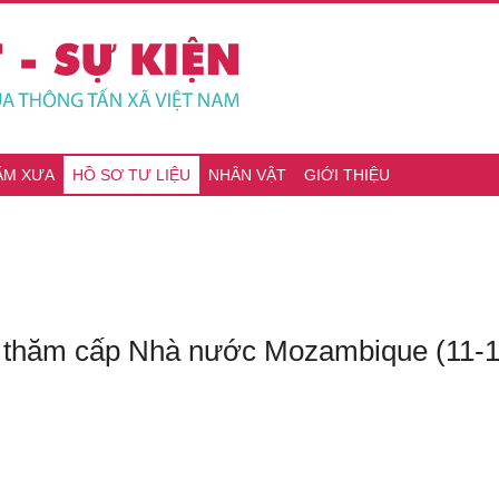
ĂM XƯA
HỒ SƠ TƯ LIỆU
NHÂN VẬT
GIỚI THIỆU
 thăm cấp Nhà nước Mozambique (11-1