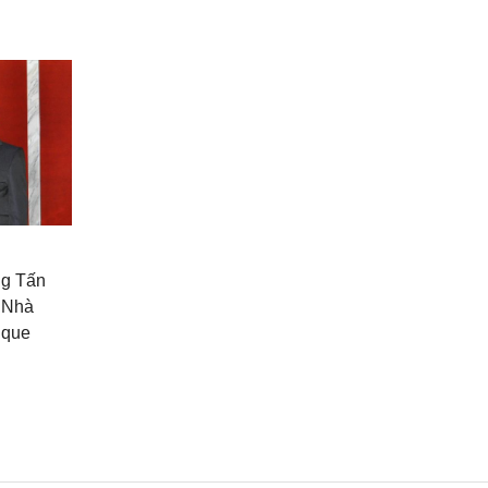
ng Tấn
 Nhà
ique