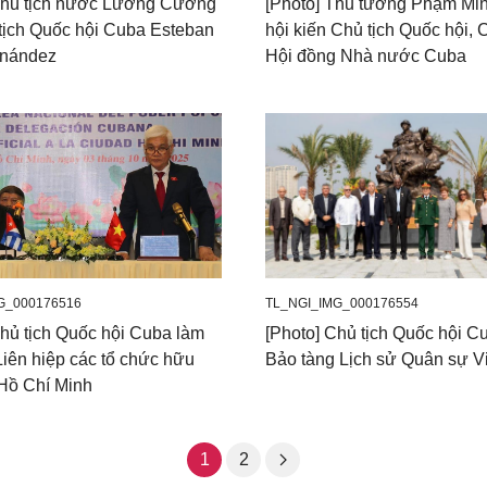
Chủ tịch nước Lương Cường
[Photo] Thủ tướng Phạm Mi
 tịch Quốc hội Cuba Esteban
hội kiến Chủ tịch Quốc hội, 
rnández
Hội đồng Nhà nước Cuba
G_000176516
TL_NGI_IMG_000176554
Chủ tịch Quốc hội Cuba làm
[Photo] Chủ tịch Quốc hội C
Liên hiệp các tổ chức hữu
Bảo tàng Lịch sử Quân sự V
 Hồ Chí Minh
1
2