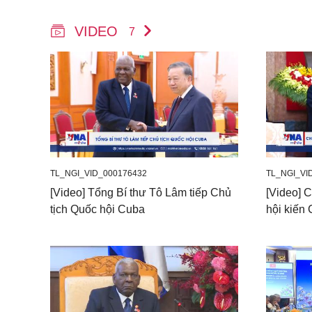
VIDEO
7
TL_NGI_VID_000176432
TL_NGI_VI
[Video] Tổng Bí thư Tô Lâm tiếp Chủ
[Video] 
tịch Quốc hội Cuba
hội kiến