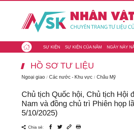
SỰ KIỆN
SỰ KIỆN CỦA NĂM
NGÀY NÀY N
HỒ SƠ TƯ LIỆU
Ngoại giao
Các nước - Khu vực
Châu Mỹ
Chủ tịch Quốc hội, Chủ tịch Hộ
Nam và đồng chủ trì Phiên họp lầ
5/10/2025)
Chia sẻ: