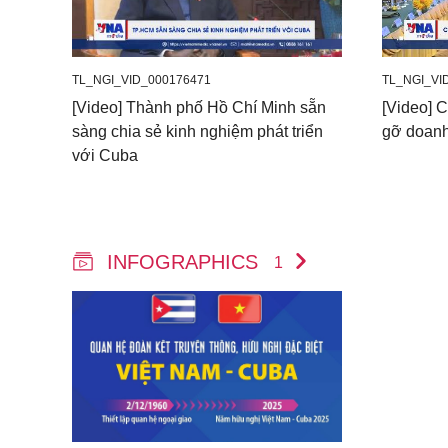
TL_NGI_VID_000176471
TL_NGI_VI
[Video] Thành phố Hồ Chí Minh sẵn
[Video] 
sàng chia sẻ kinh nghiệm phát triển
gỡ doan
với Cuba
INFOGRAPHICS
1