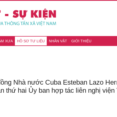
ĂM XƯA
HỒ SƠ TƯ LIỆU
NHÂN VẬT
GIỚI THIỆU
i đồng Nhà nước Cuba Esteban Lazo Her
n thứ hai Ủy ban hợp tác liên nghị viện