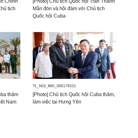
nh Chính
[Photo] Chủ tịch Quốc hội Trần Thanh
Chủ tịch
Mẫn đón và hội đàm với Chủ tịch
Quốc hội Cuba
TL_NGI_IMG_000176531
uba thăm
[Photo] Chủ tịch Quốc hội Cuba thăm,
iệt Nam
làm việc tại Hưng Yên