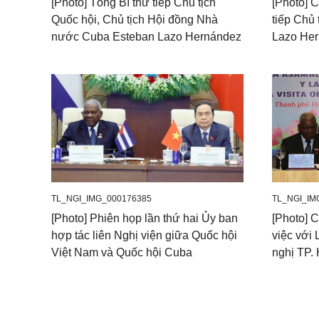
[Photo] Tổng Bí thư tiếp Chủ tịch
[Photo] 
Quốc hội, Chủ tịch Hội đồng Nhà
tiếp Chủ
nước Cuba Esteban Lazo Hernández
Lazo He
TL_NGI_IMG_000176385
TL_NGI_IM
[Photo] Phiên họp lần thứ hai Ủy ban
[Photo] 
hợp tác liên Nghị viện giữa Quốc hội
việc với 
Việt Nam và Quốc hội Cuba
nghị TP.