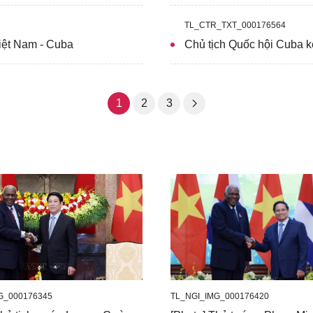
TL_CTR_TXT_000176564
Việt Nam - Cuba
Chủ tịch Quốc hội Cuba k
1
2
3
G_000176345
TL_NGI_IMG_000176420