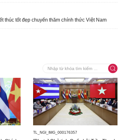
ết thúc tốt đẹp chuyến thăm chính thức Việt Nam
TL_NGI_IMG_000176357