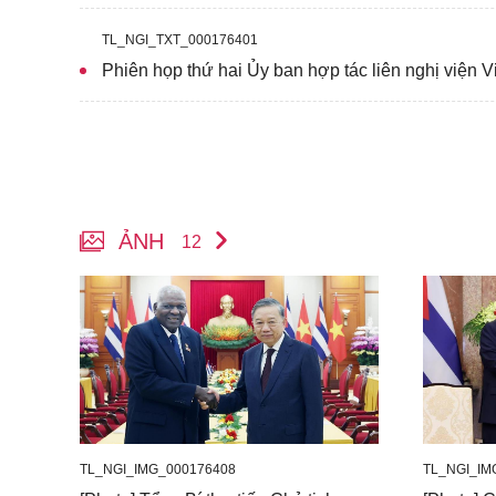
TL_NGI_TXT_000176401
Phiên họp thứ hai Ủy ban hợp tác liên nghị viện 
ẢNH
12
TL_NGI_IMG_000176408
TL_NGI_IM