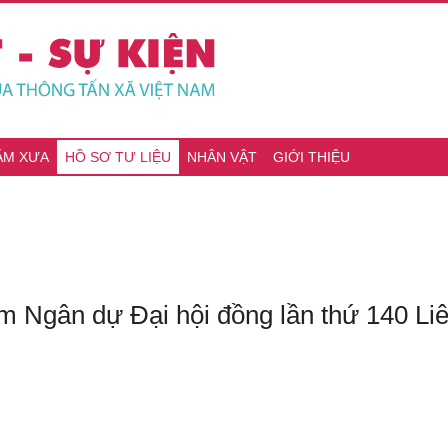
ĂM XƯA
HỒ SƠ TƯ LIỆU
NHÂN VẬT
GIỚI THIỆU
m Ngân dự Đại hội đồng lần thứ 140 Liên