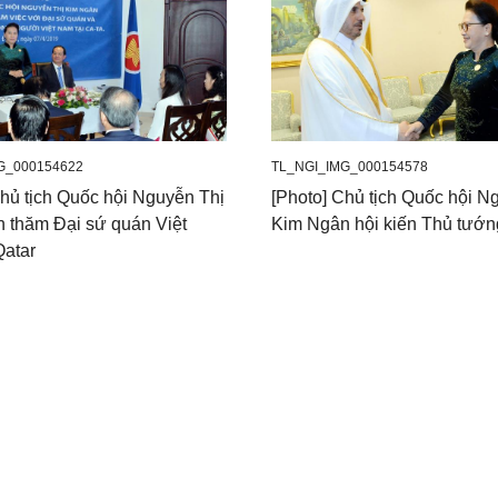
G_000154622
TL_NGI_IMG_000154578
Chủ tịch Quốc hội Nguyễn Thị
[Photo] Chủ tịch Quốc hội N
 thăm Đại sứ quán Việt
Kim Ngân hội kiến Thủ tướn
Qatar