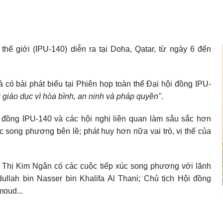
thế giới (IPU-140) diễn ra tại Doha, Qatar, từ ngày 6 đến
có bài phát biểu tại Phiên họp toàn thể Đại hội đồng IPU-
 giáo dục vì hòa bình, an ninh và pháp quyền"
.
 đồng IPU-140 và các hội nghị liên quan làm sâu sắc hơn
c song phương bên lề; phát huy hơn nữa vai trò, vị thế của
n Thị Kim Ngân có các cuộc tiếp xúc song phương với lãnh
llah bin Nasser bin Khalifa Al Thani; Chủ tịch Hội đồng
moud...