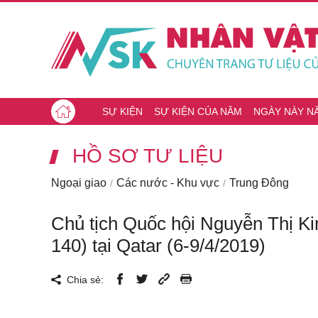
SỰ KIỆN
SỰ KIỆN CỦA NĂM
NGÀY NÀY N
HỒ SƠ TƯ LIỆU
Ngoại giao
Các nước - Khu vực
Trung Đông
Chủ tịch Quốc hội Nguyễn Thị Ki
140) tại Qatar (6-9/4/2019)
Chia sẻ: