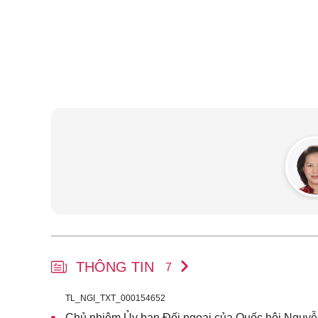
THÔNG TIN
7
TL_NGI_TXT_000154652
Chủ nhiệm Ủy ban Đối ngoại của Quốc hội Nguyễ