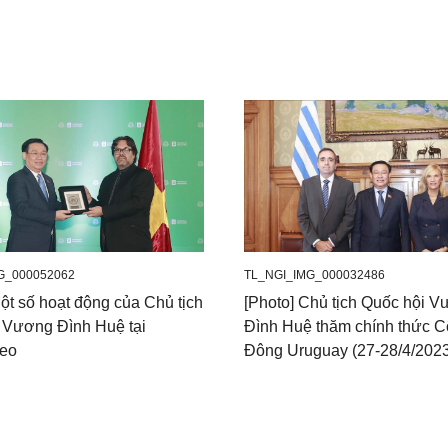
G_000052062
TL_NGI_IMG_000032486
ột số hoạt động của Chủ tịch
[Photo] Chủ tịch Quốc hội 
 Vương Đình Huệ tại
Đình Huệ thăm chính thức 
deo
Đông Uruguay (27-28/4/202