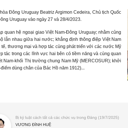
hòa Đông Uruguay Beatriz Argimon Cedeira, Chủ tịch Quốc
ông Uruguay vào ngày 27 và 28/4/2023.
 lập quan hệ ngoại giao Việt Nam-Đông Uruguay; nhằm củng
hộ lẫn nhau giữa hai nước; khẳng định thông điệp Việt Nam
 tế, thương mại và hợp tác cùng phát triển với các nước Mỹ
p tác trong các lĩnh vực hai bên có tiềm năng và cùng quan
iệt Nam-khối Thị trường chung Nam Mỹ (MERCOSUR); khởi
-điểm dùng chân của Bác Hồ năm 1912)...
Bị kỷ luật cách tất cả các chức vụ trong Đảng (19/7/2025)
VƯƠNG ĐÌNH HUỆ