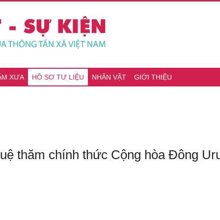
ĂM XƯA
HỒ SƠ TƯ LIỆU
NHÂN VẬT
GIỚI THIỆU
uệ thăm chính thức Cộng hòa Đông Uru