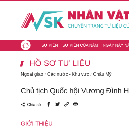
SỰ KIỆN
SỰ KIỆN CỦA NĂM
NGÀY NÀY N
HỒ SƠ TƯ LIỆU
Ngoại giao
Các nước - Khu vực
Châu Mỹ
Chủ tịch Quốc hội Vương Đình H
Chia sẻ:
GIỚI THIỆU