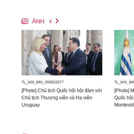
ẢNH
4
TL_NGI_IMG_000052077
TL_NGI_IM
[Photo] Chủ tịch Quốc hội hội đàm với
[Photo] M
Chủ tịch Thượng viện và Hạ viện
Quốc hội
Uruguay
Montevi