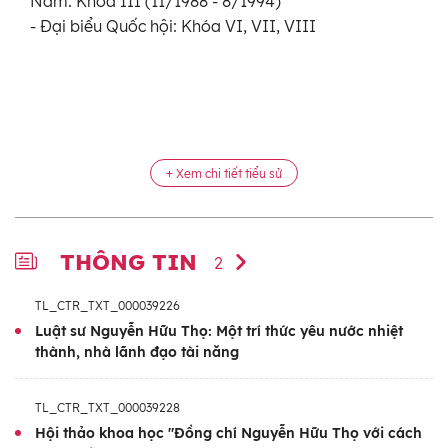
Nam: Khóa III (11/1988 - 8/1994)
- Đại biểu Quốc hội: Khóa VI, VII, VIII
+ Xem chi tiết tiểu sử
THÔNG TIN
2
TL_CTR_TXT_000039226
Luật sư Nguyễn Hữu Thọ: Một trí thức yêu nước nhiệt
thành, nhà lãnh đạo tài năng
TL_CTR_TXT_000039228
Hội thảo khoa học "Đồng chí Nguyễn Hữu Thọ với cách