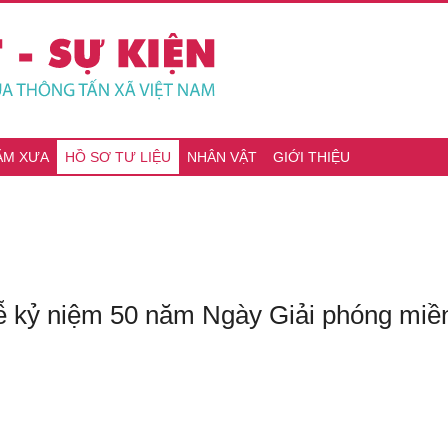
ĂM XƯA
HỒ SƠ TƯ LIỆU
NHÂN VẬT
GIỚI THIỆU
ễ kỷ niệm 50 năm Ngày Giải phóng miề