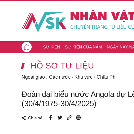
SỰ KIỆN
SỰ KIỆN CỦA NĂM
NGÀY NÀY N
HỒ SƠ TƯ LIỆU
Ngoại giao
Các nước - Khu vực
Châu Phi
Đoàn đại biểu nước Angola dự L
(30/4/1975-30/4/2025)
Chia sẻ: