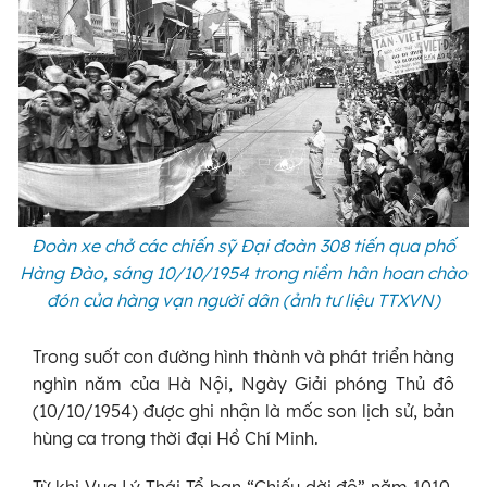
Đoàn xe chở các chiến sỹ Đại đoàn 308 tiến qua phố
Hàng Đào, sáng 10/10/1954 trong niềm hân hoan chào
đón của hàng vạn người dân (ảnh tư liệu TTXVN)
Trong suốt con đường hình thành và phát triển hàng
nghìn năm của Hà Nội, Ngày Giải phóng Thủ đô
(10/10/1954) được ghi nhận là mốc son lịch sử, bản
hùng ca trong thời đại Hồ Chí Minh.