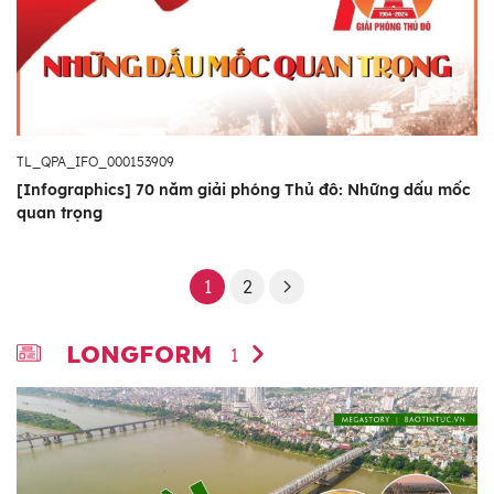
TL_QPA_IFO_000153909
[Infographics] 70 năm giải phóng Thủ đô: Những dấu mốc
quan trọng
1
2
LONGFORM
1