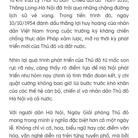
Từ khi Vua Lý Thái Tổ ban “Chiếu dời đô” năm 1010,
Thăng Long-Hà Nội đã trải qua những chặng đường
lịch sử vẻ vang. Trong tiến trình đó, ngày
10/10/1954 đánh dấu thắng lợi huy hoàng của nhân
dân Việt Nam trong cuộc trường kỳ kháng chiến
chống thực dân Pháp xâm lược, mở ra thời kỳ phát
triển mới của Thủ đô và đất nước.
Nhìn lại quá trình phát triển của Thủ đô từ mốc son
rực rỡ này, càng thấy rõ điểm tựa để Hà Nội phát
triển như hôm nay chính là tinh thần đoàn kết, ý chí
quật cường không bao giờ lùi bước trước khó khăn
của các thế hệ cán bộ, chiến sĩ và nhân dân Thủ đô
Hà Nội và cả nước.
Với người dân Hà Nội, Ngày Giải phóng Thủ đô
mang trong mình ý nghĩa đặc biệt hơn cả một ngày
lễ. Không chỉ vì cờ, hoa, biểu ngữ hay các điểm văn
hóa, văn nghệ diễn ra trên từng tuyến phố, mà bởi