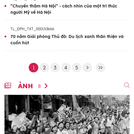
“Chuyến thăm Hà Nội” - cách nhìn của một trí thức
người Mỹ về Hà Nội
TL_ĐPH_TXT_000153666
70 năm Giải phóng Thủ đô: Du lịch xanh thân thiện và
cuốn hút
1
2
3
4
5
ẢNH
8