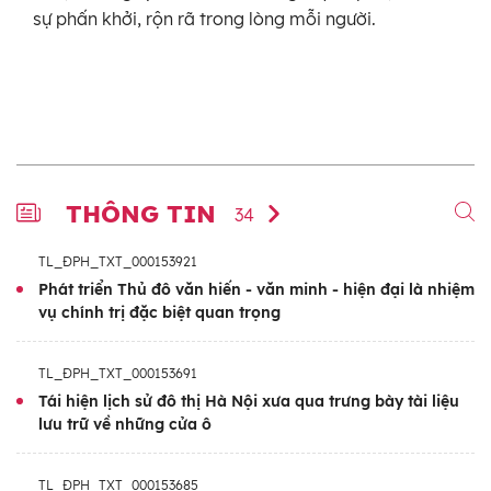
sự phấn khởi, rộn rã trong lòng mỗi người.
THÔNG TIN
34
TL_ĐPH_TXT_000153921
Phát triển Thủ đô văn hiến - văn minh - hiện đại là nhiệm
vụ chính trị đặc biệt quan trọng
TL_ĐPH_TXT_000153691
Tái hiện lịch sử đô thị Hà Nội xưa qua trưng bày tài liệu
lưu trữ về những cửa ô
TL_ĐPH_TXT_000153685