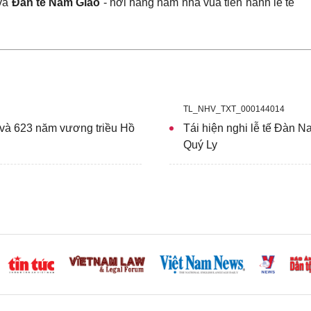
 và
Đàn tế Nam Giao
- nơi hàng năm nhà vua tiến hành lễ tế
TL_NHV_TXT_000144014
à 623 năm vương triều Hồ
Tái hiện nghi lễ tế Đàn 
Quý Ly