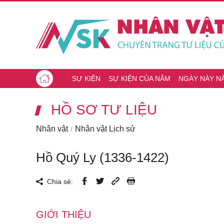
SỰ KIỆN
SỰ KIỆN CỦA NĂM
NGÀY NÀY N
HỒ SƠ TƯ LIỆU
Nhân vật
Nhân vật Lịch sử
Hồ Quý Ly (1336-1422)
Chia sẻ:
GIỚI THIỆU