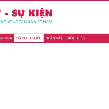
ĂM XƯA
HỒ SƠ TƯ LIỆU
NHÂN VẬT
GIỚI THIỆU