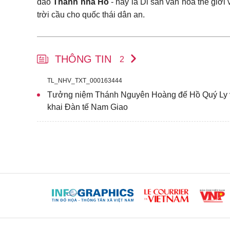
đáo
Thành nhà Hồ
- nay là Di sản văn hóa thế giới
trời cầu cho quốc thái dân an.
THÔNG TIN
2
TL_NHV_TXT_000163444
Tưởng niệm Thánh Nguyên Hoàng đế Hồ Quý Ly v
khai Đàn tế Nam Giao