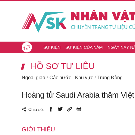
SỰ KIỆN
SỰ KIỆN CỦA NĂM
NGÀY NÀY N
HỒ SƠ TƯ LIỆU
Ngoại giao
Các nước - Khu vực
Trung Đông
Hoàng tử Saudi Arabia thăm Việ
Chia sẻ:
GIỚI THIỆU