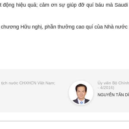
t động hiệu quả; cảm ơn sự giúp đỡ quí báu mà Saudi A
 chương Hữu nghị, phần thưởng cao quí của Nhà nước V
hủ tịch nước CHXHCN Việt Nam;
Ủy viên Bộ Chính 
- 4/2016)
NGUYỄN TẤN D