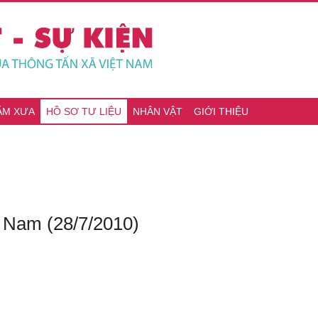
ĂM XƯA
HỒ SƠ TƯ LIỆU
NHÂN VẬT
GIỚI THIỆU
t Nam (28/7/2010)