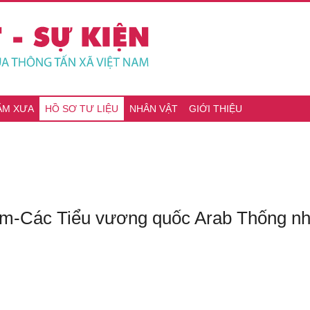
ĂM XƯA
HỒ SƠ TƯ LIỆU
NHÂN VẬT
GIỚI THIỆU
-Các Tiểu vương quốc Arab Thống nh