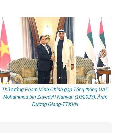
Thủ tướng Phạm Minh Chính gặp Tổng thống UAE
Mohammed bin Zayed Al Nahyan (10/2023). Ảnh:
Dương Giang-TTXVN