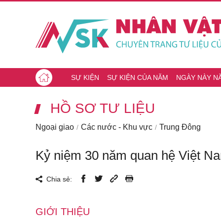
SỰ KIỆN
SỰ KIỆN CỦA NĂM
NGÀY NÀY N
HỒ SƠ TƯ LIỆU
Ngoại giao
Các nước - Khu vực
Trung Đông
Kỷ niệm 30 năm quan hệ Việt Nam
Chia sẻ:
GIỚI THIỆU