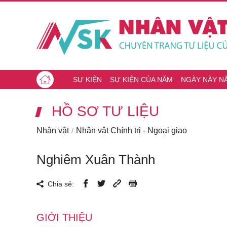
SỰ KIỆN
SỰ KIỆN CỦA NĂM
NGÀY NÀY N
HỒ SƠ TƯ LIỆU
Nhân vật
Nhân vật Chính trị - Ngoại giao
Nghiêm Xuân Thành
Chia sẻ:
GIỚI THIỆU