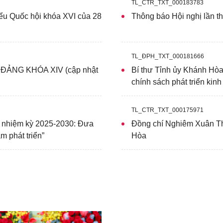
TL_CTR_TXT_000183783
ểu Quốc hội khóa XVI của 28
Thông báo Hội nghị lần 
TL_ĐPH_TXT_000181666
ẢNG KHÓA XIV (cập nhật
Bí thư Tỉnh ủy Khánh Hò
chính sách phát triển kin
TL_CTR_TXT_000175971
, nhiệm kỳ 2025-2030: Đưa
Đồng chí Nghiêm Xuân Th
 phát triển”
Hòa