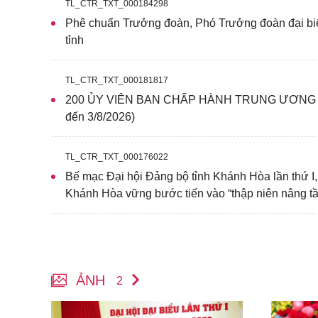
TL_CTR_TXT_000184298
Phê chuẩn Trưởng đoàn, Phó Trưởng đoàn đại bi
tỉnh
TL_CTR_TXT_000181817
200 ỦY VIÊN BAN CHẤP HÀNH TRUNG ƯƠNG Đ
đến 3/8/2026)
TL_CTR_TXT_000176022
Bế mạc Đại hội Đảng bộ tỉnh Khánh Hòa lần thứ I
Khánh Hòa vững bước tiến vào “thập niên nâng tầm
ẢNH
2