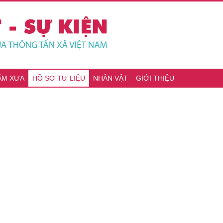
ĂM XƯA
HỒ SƠ TƯ LIỆU
NHÂN VẬT
GIỚI THIỆU