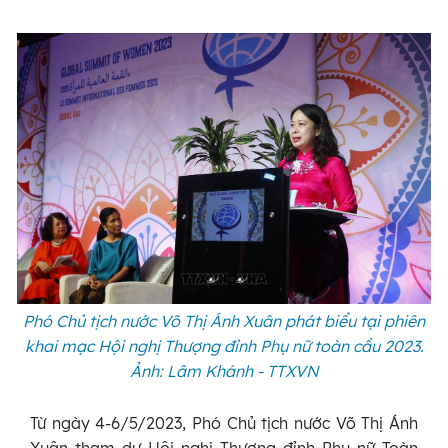
Phó Chủ tịch nước Võ Thị Ánh Xuân phát biểu tại phiên
khai mạc Hội nghị Thượng đỉnh Phụ nữ toàn cầu 2023.
Ảnh: Lâm Khánh - TTXVN
Từ ngày 4-6/5/2023, Phó Chủ tịch nước Võ Thị Ánh
Xuân tham dự Hội nghị Thượng đỉnh Phụ nữ Toàn