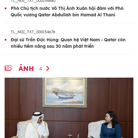
TL_NGI_TXT_000154680
Phó Chủ tịch nước Võ Thị Ánh Xuân hội đàm với Phó
Quốc vương Qatar Abdullah bin Hamad Al Thani
TL_NGI_TXT_000154678
Đại sứ Trần Đức Hùng: Quan hệ Việt Nam - Qatar còn
nhiều tiềm năng sau 30 năm phát triển
ẢNH
4