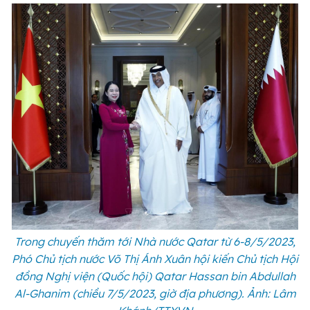
Trong chuyến thăm tới Nhà nước Qatar từ 6-8/5/2023,
Phó Chủ tịch nước Võ Thị Ánh Xuân hội kiến Chủ tịch Hội
đồng Nghị viện (Quốc hội) Qatar Hassan bin Abdullah
Al-Ghanim (chiều 7/5/2023, giờ địa phương). Ảnh: Lâm