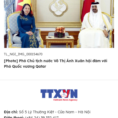
TL_NGI_IMG_000154670
[Photo] Phó Chủ tịch nước Võ Thị Ánh Xuân hội đàm với
Phó Quốc vương Qatar
Địa chỉ:
Số 5 Lý Thường Kiệt - Cửa Nam - Hà Nội
Điện thoại:
(+84 24) 39 332 417