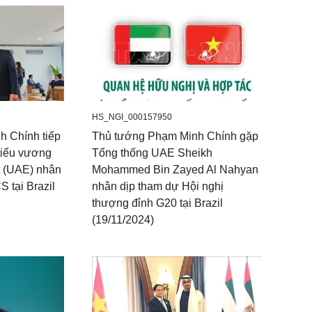
HS_NGI_000157950
 Chính tiếp
Thủ tướng Phạm Minh Chính gặp
tiểu vương
Tổng thống UAE Sheikh
t (UAE) nhân
Mohammed Bin Zayed Al Nahyan
S tại Brazil
nhân dịp tham dự Hội nghị
thượng đỉnh G20 tại Brazil
(19/11/2024)