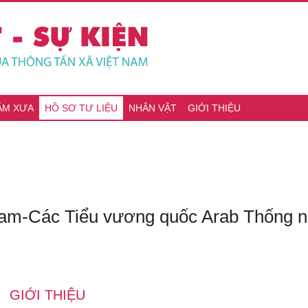
ĂM XƯA
HỒ SƠ TƯ LIỆU
NHÂN VẬT
GIỚI THIỆU
 Nam-Các Tiểu vương quốc Arab Thống 
GIỚI THIỆU