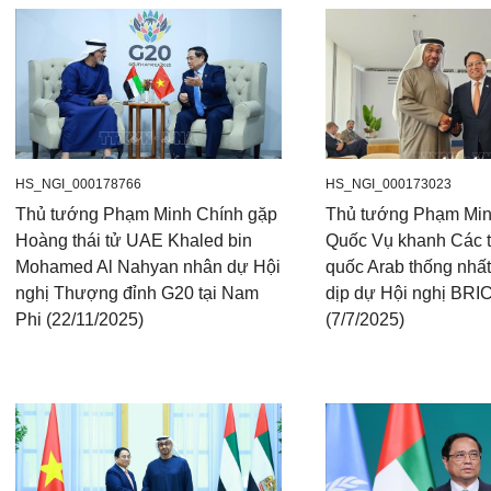
HS_NGI_000178766
HS_NGI_000173023
Thủ tướng Phạm Minh Chính gặp
Thủ tướng Phạm Minh
Hoàng thái tử UAE Khaled bin
Quốc Vụ khanh Các 
Mohamed Al Nahyan nhân dự Hội
quốc Arab thống nhấ
nghị Thượng đỉnh G20 tại Nam
dịp dự Hội nghị BRIC
Phi (22/11/2025)
(7/7/2025)