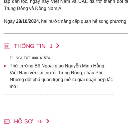
lập dân tộc, ngày nay Việt Nam và UAE đã trở thành đối t
Trung Đông và Đông Nam Á.
Ngày
28/10/2024
, hai nước nâng cấp quan hệ song phương
THÔNG TIN
1
TL_NGI_TXT_000161574
Thứ trưởng Bộ Ngoại giao Nguyễn Minh Hằng:
Việt Nam với các nước Trung Đông, châu Phi:
Những đột phá quan trọng mở ra giai đoạn hợp tác
mới
HỒ SƠ
10