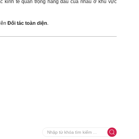
ác kinh tế quan trọng hàng đầu của nhau ở khu vực
 lên
Đối tác toàn diện
.