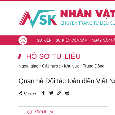
SỰ KIỆN
SỰ KIỆN CỦA NĂM
NGÀY NÀY N
HỒ SƠ TƯ LIỆU
Ngoại giao
Các nước - Khu vực
Trung Đông
Quan hệ Đối tác toàn diện Việt
Chia sẻ:
Giới thiệu