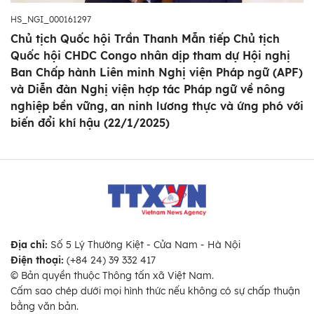
HS_NGI_000161297
Chủ tịch Quốc hội Trần Thanh Mẫn tiếp Chủ tịch
Quốc hội CHDC Congo nhân dịp tham dự Hội nghị
Ban Chấp hành Liên minh Nghị viện Pháp ngữ (APF)
và Diễn đàn Nghị viện hợp tác Pháp ngữ về nông
nghiệp bền vững, an ninh lương thực và ứng phó với
biến đổi khí hậu (22/1/2025)
Địa chỉ:
Số 5 Lý Thường Kiệt - Cửa Nam - Hà Nội
Điện thoại:
(+84 24) 39 332 417
© Bản quyền thuộc Thông tấn xã Việt Nam.
Cấm sao chép dưới mọi hình thức nếu không có sự chấp thuận
bằng văn bản.