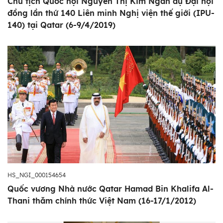
Chủ tịch Quốc hội Nguyễn Thị Kim Ngân dự Đại hội
đồng lần thứ 140 Liên minh Nghị viện thế giới (IPU-
140) tại Qatar (6-9/4/2019)
HS_NGI_000154654
Quốc vương Nhà nước Qatar Hamad Bin Khalifa Al-
Thani thăm chính thức Việt Nam (16-17/1/2012)