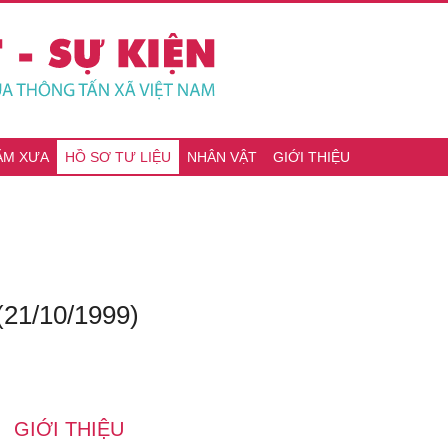
ĂM XƯA
HỒ SƠ TƯ LIỆU
NHÂN VẬT
GIỚI THIỆU
(21/10/1999)
GIỚI THIỆU