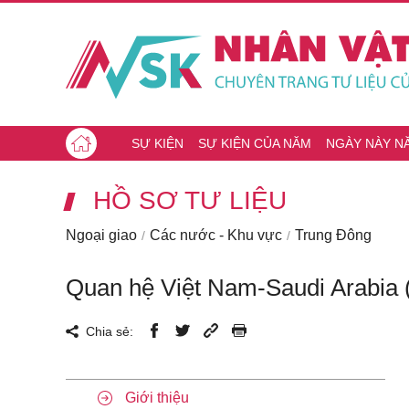
SỰ KIỆN
SỰ KIỆN CỦA NĂM
NGÀY NÀY N
HỒ SƠ TƯ LIỆU
Ngoại giao
Các nước - Khu vực
Trung Đông
Quan hệ Việt Nam-Saudi Arabia 
Chia sẻ:
Giới thiệu