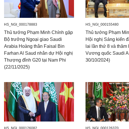
HS_NGI_000178883
HS_NGI_000155480
Thủ tướng Phạm Minh Chính gặp
Thủ tướng Phạm Min
Bộ trưởng Ngoại giao Saudi
Hội nghị Sáng kiến 
Arabia Hoàng thân Faisal Bin
lai lần thứ 8 và thăm
Farhan Al Saud nhân dự Hội nghị
Vương quốc Saudi Ar
Thượng đỉnh G20 tại Nam Phi
30/10/2024)
(22/11/2025)
HS_NGI_000126082
HS_NGI_000126370