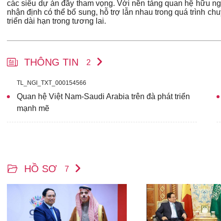
các siêu dự án đầy tham vọng. Với nền tảng quan hệ hữu ng
nhận định có thể bổ sung, hỗ trợ lẫn nhau trong quá trình chu
triển dài hạn trong tương lai.
THÔNG TIN
2
TL_NGI_TXT_000154566
Quan hệ Việt Nam-Saudi Arabia trên đà phát triển
mạnh mẽ
HỒ SƠ
7