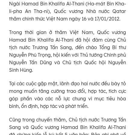
Ngài Hamad Bin Khalifa Al-Thani (Ha-mát Bin Kha-
li-pha An Tha-ni), Quốc vương Nhà nước Qatar
thăm chính thức Việt Nam ngày 16 và 17/01/2012.
Trong thời gian ở thăm Việt Nam, Quốc vương
Hamad Bin Khalifa Al-Thani đã hội đàm cùng Chủ
tịch nước Trương Tấn Sang, đến chào Tổng Bí thư
Nguyễn Phú Trọng, hội kiến với Thủ tướng Chính phủ
Nguyễn Tấn Dũng và Chủ tịch Quốc hội Nguyễn
Sinh Hùng.
Tại các cuộc gặp mặt, lãnh đạo hai nước đều bày tỏ
mong muốn tăng cường trao đổi, hợp tác, tích cực
góp phần vào các nỗ lực chung vì mục tiêu hòa
bình, ổn định, hợp tác và phát triển.
Cũng trong chuyến thăm, Chủ tịch nước Trương Tấn
Sang và Quốc vương Hamad Bin Khalifa Al-Thani
đã chứng kiến lễ ký kết 5 văn bản: Bản ghi nhớ về