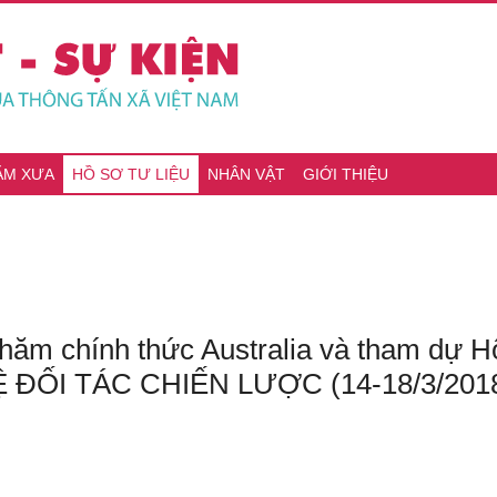
ĂM XƯA
HỒ SƠ TƯ LIỆU
NHÂN VẬT
GIỚI THIỆU
ăm chính thức Australia và tham dự H
Ệ ĐỐI TÁC CHIẾN LƯỢC (14-18/3/201