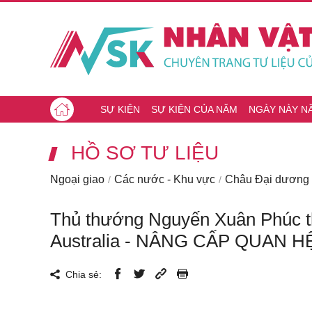
SỰ KIỆN
SỰ KIỆN CỦA NĂM
NGÀY NÀY N
HỒ SƠ TƯ LIỆU
Ngoại giao
Các nước - Khu vực
Châu Đại dương
Thủ thướng Nguyến Xuân Phúc th
Australia - NÂNG CẤP QUAN H
Chia sẻ: