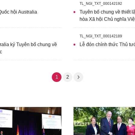
TL_NGI_TXT_000142192
uốc hội Australia
Tuyên bố chung về thiết l
hòa Xã hội Chủ nghĩa Việt
TL_NGI_TXT_000142189
alia ký Tuyên bố chung về
Lễ đón chính thức Thủ t
c
1
2