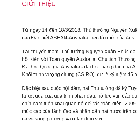
GIỚI THIỆU
Từ ngày 14 đến 18/3/2018, Thủ thướng Nguyến Xuân
cao Đặc biệt ASEAN-Australia theo lời mời của Austr
Tại chuyến thăm, Thủ tướng Nguyễn Xuân Phúc đã c
hội kiến với Toàn quyền Australia, Chủ tịch Thượng 
Đại học Quốc gia Australia - đại học hàng đầu của 
Khối thịnh vượng chung (CSIRO); dự lễ kỷ niệm 45 n
Đặc biệt sau cuộc hội đàm, hai Thủ tướng đã ký Tuy
là kết quả của quá trình phấn đấu, nỗ lực vun đắp q
chín năm triển khai quan hệ đối tác toàn diện (2009
mức cao của lãnh đạo và nhân dân hai nước trên cơ 
cả về song phương và ở tầm khu vực.