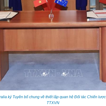
ia ký Tuyên bố chung về thiết lập quan hệ Đối tác Chiến lược
TTXVN