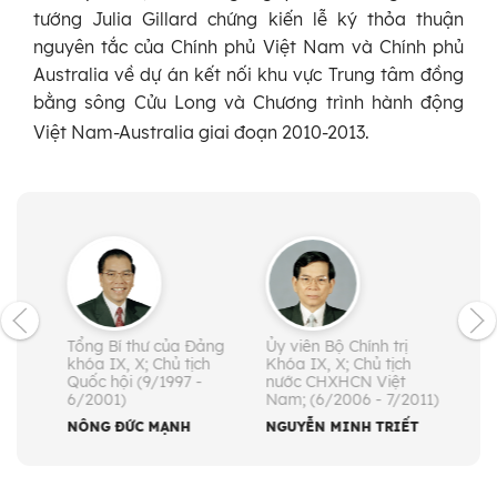
tướng Julia Gillard chứng kiến lễ ký thỏa thuận
nguyên tắc của Chính phủ Việt Nam và Chính phủ
Australia về dự án kết nối khu vực Trung tâm đồng
bằng sông Cửu Long và Chương trình hành động
Việt Nam-Australia giai đoạn 2010-2013.
Tổng Bí thư của Đảng
Ủy viên Bộ Chính trị
Ủy v
khóa IX, X; Chủ tịch
Khóa IX, X; Chủ tịch
khóa
Quốc hội (9/1997 -
nước CHXHCN Việt
tướn
6/2001)
Nam; (6/2006 - 7/2011)
(6/2
NÔNG ĐỨC MẠNH
NGUYỄN MINH TRIẾT
NGU