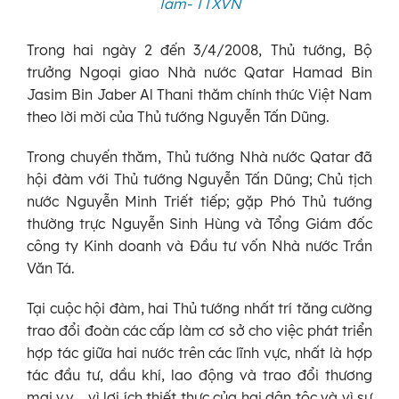
Tám- TTXVN
Trong hai ngày 2 đến 3/4/2008, Thủ tướng, Bộ
trưởng Ngoại giao Nhà nước Qatar Hamad Bin
Jasim Bin Jaber Al Thani thăm chính thức Việt Nam
theo lời mời của Thủ tướng Nguyễn Tấn Dũng.
Trong chuyến thăm, Thủ tướng Nhà nước Qatar đã
hội đàm với Thủ tướng Nguyễn Tấn Dũng; Chủ tịch
nước Nguyễn Minh Triết tiếp; gặp Phó Thủ tướng
thường trực Nguyễn Sinh Hùng và Tổng Giám đốc
công ty Kinh doanh và Đầu tư vốn Nhà nước Trần
Văn Tá.
Tại cuộc hội đàm, hai Thủ tướng nhất trí tăng cường
trao đổi đoàn các cấp làm cơ sở cho việc phát triển
hợp tác giữa hai nước trên các lĩnh vực, nhất là hợp
tác đầu tư, dầu khí, lao động và trao đổi thương
mại v.v... vì lợi ích thiết thực của hai dân tộc và vì sự