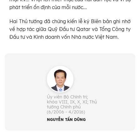
phát triển ổn định của mỗi nước...
Hai Thủ tướng đã chứng kiến lễ ký Biên bản ghi nhớ
về hợp tác giữa Quỹ Đầu tư Qatar và Tổng Công ty
Đầu tư và Kinh doanh vốn Nhà nước Việt Nam.
Ủy viên Bộ Chính trị;
khóa VIII, IX, X, XI; Thủ
tướng Chính phủ
(6/2006 - 4/2016)
NGUYỄN TẤN DŨNG