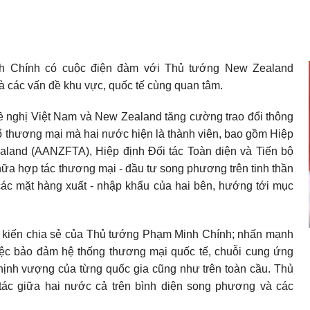
h Chính có cuộc điện đàm với Thủ tướng New Zealand
à các vấn đề khu vực, quốc tế cùng quan tâm.
 nghị Việt Nam và New Zealand tăng cường trao đổi thông
hổ thương mại mà hai nước hiện là thành viên, bao gồm Hiệp
aland (AANZFTA), Hiệp định Đối tác Toàn diện và Tiến bộ
a hợp tác thương mại - đầu tư song phương trên tinh thần
 các mặt hàng xuất - nhập khẩu của hai bên, hướng tới mục
ý kiến chia sẻ của Thủ tướng Phạm Minh Chính; nhấn mạnh
iệc bảo đảm hệ thống thương mại quốc tế, chuỗi cung ứng
thịnh vượng của từng quốc gia cũng như trên toàn cầu. Thủ
 tác giữa hai nước cả trên bình diện song phương và các