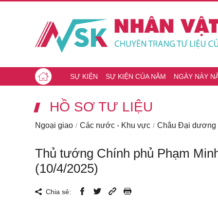
SỰ KIỆN
SỰ KIỆN CỦA NĂM
NGÀY NÀY N
HỒ SƠ TƯ LIỆU
Ngoại giao
Các nước - Khu vực
Châu Đại dương
Thủ tướng Chính phủ Phạm Minh
(10/4/2025)
Chia sẻ: