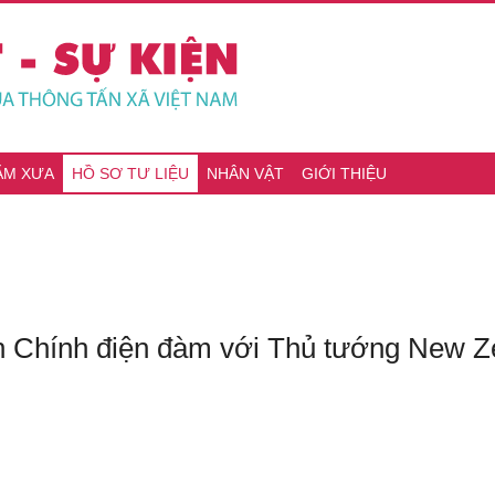
ĂM XƯA
HỒ SƠ TƯ LIỆU
NHÂN VẬT
GIỚI THIỆU
 Chính điện đàm với Thủ tướng New Ze