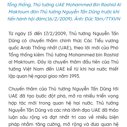
Tổng thống, Thủ tướng UAE Mohammed Bin Rashid Al
Maktoum đón Thủ tướng Nguyễn Tấn Dũng trước khi
tiến hành hội đàm(16/2/2009). Ảnh: Đức Tám/TTXVN
Từ ngày 15 đến 17/2/2009, Thủ tướng Nguyễn Tấn
Dũng có chuyến thăm chính thức Các Tiểu vương
quốc Arab Thống nhất (UAE), theo lời mời của Phó
Tổng thống kiêm Thủ tướng Mohammed bin Rashid
al Maktoum. Đây là chuyến thăm đầu tiên của Thủ
tướng Việt Nam đến UAE kể từ khi hai nước thiết
lập quan hệ ngoại giao năm 1993.
Chuyến thăm của Thủ tướng Nguyễn Tấn Dũng tới
UAE đã tạo bước đột phá, mở ra nhiều triển vọng
hợp tác mới trong quan hệ hai nước. Thủ tướng
Nguyễn Tấn Dũng và các nhà lãnh đạo UAE đã thảo
luận sâu rộng và đạt nhất trí cao về nhiều biện
pháp nhằm tăng cường, mở rộng và đưa quan hệ