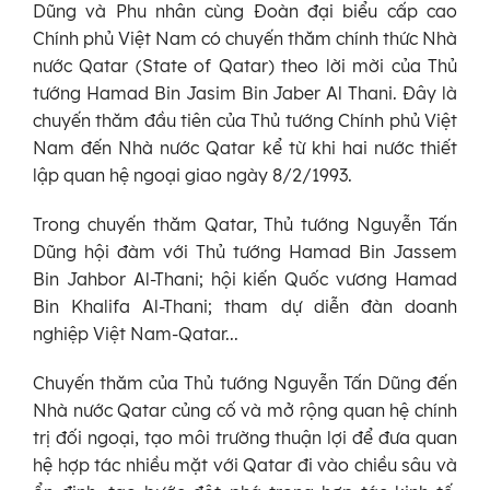
Dũng và Phu nhân cùng Đoàn đại biểu cấp cao
Chính phủ Việt Nam có chuyến thăm chính thức Nhà
nước Qatar (State of Qatar) theo lời mời của Thủ
tướng Hamad Bin Jasim Bin Jaber Al Thani. Đây là
chuyến thăm đầu tiên của Thủ tướng Chính phủ Việt
Nam đến Nhà nước Qatar kể từ khi hai nước thiết
lập quan hệ ngoại giao ngày 8/2/1993.
Trong chuyến thăm Qatar, Thủ tướng Nguyễn Tấn
Dũng hội đàm với Thủ tướng Hamad Bin Jassem
Bin Jahbor Al-Thani; hội kiến Quốc vương Hamad
Bin Khalifa Al-Thani; tham dự diễn đàn doanh
nghiệp Việt Nam-Qatar...
Chuyến thăm của Thủ tướng Nguyễn Tấn Dũng đến
Nhà nước Qatar củng cố và mở rộng quan hệ chính
trị đối ngoại, tạo môi trường thuận lợi để đưa quan
hệ hợp tác nhiều mặt với Qatar đi vào chiều sâu và