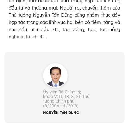
ổn định, tạo bước đột phá trong hợp tác kinh tế,
đầu tư và thương mại. Ngoài ra, chuyến thăm của
Thủ tướng Nguyễn Tấn Dũng cũng nhằm thúc đẩy
hợp tác trong các lĩnh vực hai bên có tiềm năng và
nhu cầu như dầu khí, lao động, hợp tác nông
nghiệp, tài chính...
Ủy viên Bộ Chính trị;
khóa VIII, IX, X, XI; Thủ
tướng Chính phủ
(6/2006 - 4/2016)
NGUYỄN TẤN DŨNG