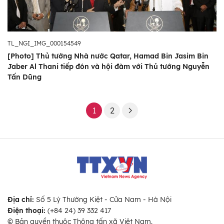
TL_NGI_IMG_000154549
[Photo] Thủ tướng Nhà nước Qatar, Hamad Bin Jasim Bin
Jaber Al Thani tiếp đón và hội đàm với Thủ tướng Nguyễn
Tấn Dũng
1
2
Địa chỉ:
Số 5 Lý Thường Kiệt - Cửa Nam - Hà Nội
Điện thoại:
(+84 24) 39 332 417
© Bản quyền thuộc Thông tấn xã Việt Nam.