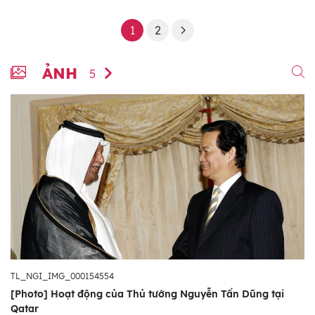
1
2
ẢNH
5
TL_NGI_IMG_000154554
[Photo] Hoạt động của Thủ tướng Nguyễn Tấn Dũng tại
Qatar