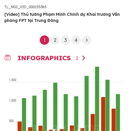
TL_NGI_VID_000155365
[Video] Thủ tướng Phạm Minh Chính dự Khai trương Văn
phòng FPT tại Trung Đông
1
2
3
4
INFOGRAPHICS
2