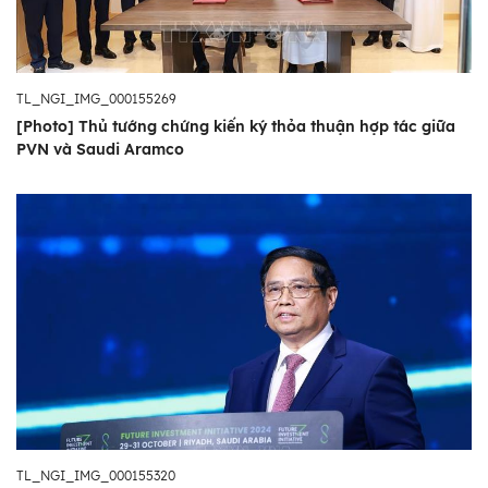
TL_NGI_IMG_000155269
[Photo] Thủ tướng chứng kiến ký thỏa thuận hợp tác giữa
PVN và Saudi Aramco
TL_NGI_IMG_000155320