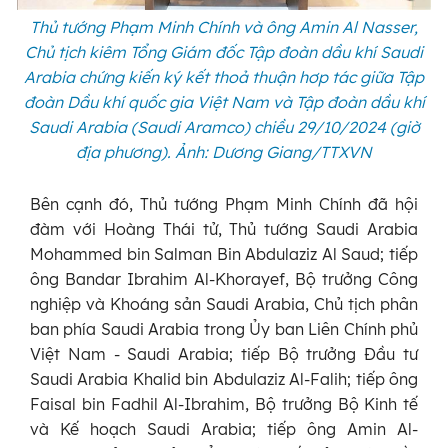
Thủ tướng Phạm Minh Chính và ông Amin Al Nasser,
Chủ tịch kiêm Tổng Giám đốc Tập đoàn dầu khí Saudi
Arabia chứng kiến ký kết thoả thuận hơp tác giữa Tập
đoàn Dầu khí quốc gia Việt Nam và Tập đoàn dầu khí
Saudi Arabia (Saudi Aramco) chiều 29/10/2024 (giờ
địa phương). Ảnh: Dương Giang/TTXVN
Bên cạnh đó, Thủ tướng Phạm Minh Chính đã hội
đàm với Hoàng Thái tử, Thủ tướng Saudi Arabia
Mohammed bin Salman Bin Abdulaziz Al Saud; tiếp
ông Bandar Ibrahim Al-Khorayef, Bộ trưởng Công
nghiệp và Khoáng sản Saudi Arabia, Chủ tịch phân
ban phía Saudi Arabia trong Ủy ban Liên Chính phủ
Việt Nam - Saudi Arabia; tiếp Bộ trưởng Đầu tư
Saudi Arabia Khalid bin Abdulaziz Al-Falih; tiếp ông
Faisal bin Fadhil Al-Ibrahim, Bộ trưởng Bộ Kinh tế
và Kế hoạch Saudi Arabia; tiếp ông Amin Al-