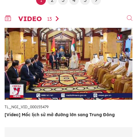
1
2
3
4
5
VIDEO
13
TL_NGI_VID_000155479
[Video] Mốc lịch sử mở đường lớn sang Trung Đông