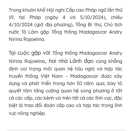
Trong khuôn khổ Hội nghị Cấp cao Pháp ngữ lần thứ
19, tại Pháp (ngày 4 và 5/10/2024), chiều
4/10/2024 (giờ địa phương), Tổng Bí thư, Chủ tịch
nước Tô Lâm gặp Tổng thống Madagascar Andry
Nirina Rajoelina.
Tại cuộc gặp với
Tổng thống Madagascar Andry
, hai nhà Lãnh đạo
Nirina Rajoelina
cùng khẳng
định coi trọng mối quan hệ hữu nghị và hợp tác
truyền thống Việt Nam – Madagascar được xây
dựng và phát triển trong hơn 50 năm qua; bày tỏ
quyết tâm tăng cường quan hệ song phương ở tất
cả các cấp, các kênh và trên tất cả các lĩnh vực, đặc
biệt là trao đổi đoàn cấp cao và hợp tác trong lĩnh
vực nông nghiệp.