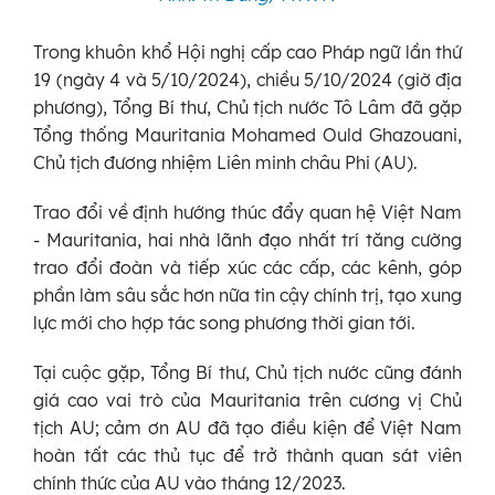
Trong khuôn khổ Hội nghị cấp cao Pháp ngữ lần thứ
19 (ngày 4 và 5/10/2024), chiều 5/10/2024 (giờ địa
phương), Tổng Bí thư, Chủ tịch nước Tô Lâm đã gặp
Tổng thống Mauritania Mohamed Ould Ghazouani,
Chủ tịch đương nhiệm Liên minh châu Phi (AU).
Trao đổi về định hướng thúc đẩy quan hệ Việt Nam
- Mauritania, hai nhà lãnh đạo nhất trí tăng cường
trao đổi đoàn và tiếp xúc các cấp, các kênh, góp
phần làm sâu sắc hơn nữa tin cậy chính trị, tạo xung
lực mới cho hợp tác song phương thời gian tới.
Tại cuộc gặp, Tổng Bí thư, Chủ tịch nước cũng đánh
giá cao vai trò của Mauritania trên cương vị Chủ
tịch AU; cảm ơn AU đã tạo điều kiện để Việt Nam
hoàn tất các thủ tục để trở thành quan sát viên
chính thức của AU vào tháng 12/2023.