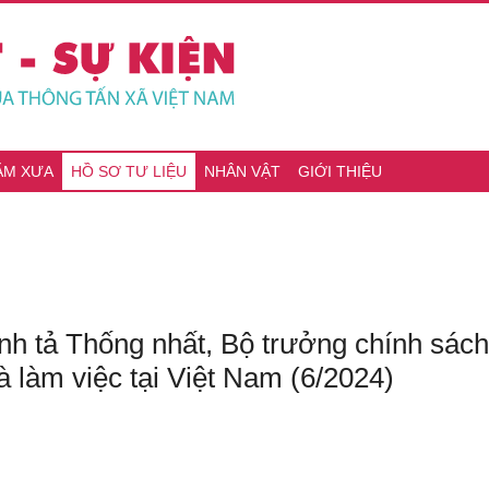
ĂM XƯA
HỒ SƠ TƯ LIỆU
NHÂN VẬT
GIỚI THIỆU
nh tả Thống nhất, Bộ trưởng chính sác
 làm việc tại Việt Nam (6/2024)