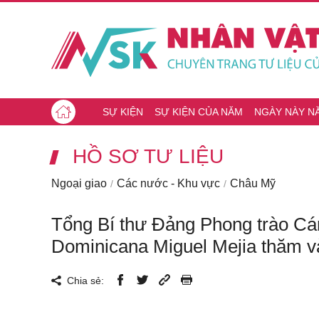
SỰ KIỆN
SỰ KIỆN CỦA NĂM
NGÀY NÀY N
HỒ SƠ TƯ LIỆU
Ngoại giao
Các nước - Khu vực
Châu Mỹ
Tổng Bí thư Đảng Phong trào Cá
Dominicana Miguel Mejia thăm và
Chia sẻ: