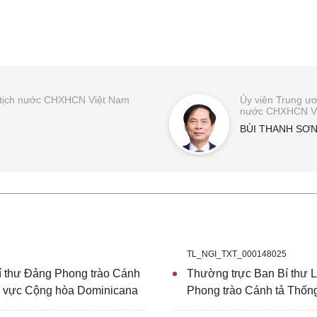
hủ tịch nước CHXHCN Việt Nam
Ủy viên Trung ươ
nước CHXHCN Việ
BÙI THANH SƠ
TL_NGI_TXT_000148025
í thư Đảng Phong trào Cánh
Thường trực Ban Bí thư 
hu vực Cộng hòa Dominicana
Phong trào Cánh tả Thốn