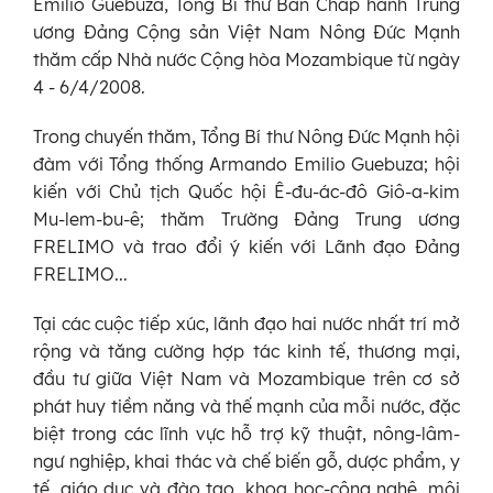
Emilio Guebuza, Tổng Bí thư Ban Chấp hành Trung
ương Đảng Cộng sản Việt Nam Nông Đức Mạnh
thăm cấp Nhà nước Cộng hòa Mozambique từ ngày
4 - 6/4/2008.
Trong chuyến thăm, Tổng Bí thư Nông Đức Mạnh hội
đàm với Tổng thống Armando Emilio Guebuza; hội
kiến với Chủ tịch Quốc hội Ê-đu-ác-đô Giô-a-kim
Mu-lem-bu-ê; thăm Trường Đảng Trung ương
FRELIMO và trao đổi ý kiến với Lãnh đạo Đảng
FRELIMO...
Tại các cuộc tiếp xúc, lãnh đạo hai nước nhất trí mở
rộng và tăng cường hợp tác kinh tế, thương mại,
đầu tư giữa Việt Nam và Mozambique trên cơ sở
phát huy tiềm năng và thế mạnh của mỗi nước, đặc
biệt trong các lĩnh vực hỗ trợ kỹ thuật, nông-lâm-
ngư nghiệp, khai thác và chế biến gỗ, dược phẩm, y
tế, giáo dục và đào tạo, khoa học-công nghệ, môi