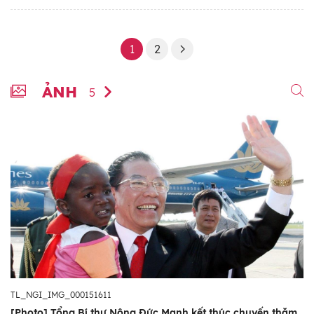
1
2
ẢNH
5
TL_NGI_IMG_000151611
[Photo] Tổng Bí thư Nông Đức Mạnh kết thúc chuyến thăm