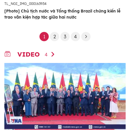
TL_NGI_IMG_000163934
[Photo] Chủ tịch nước và Tổng thống Brazil chứng kiến lễ
trao văn kiện hợp tác giữa hai nước
1
2
3
4
VIDEO
4