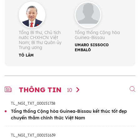
Tổng Bí thư, Chủ tịch
Tổng thống Cộng hòa
nước CHXHCN Việt
Guinea-Bissau
Nam; Bí thư Quân ủy
UMARO SISSOCO
Trung ương
EMBALÓ
TÔ LÂM
THÔNG TIN
10
TL_NGI_TXT_000151738
Tổng thống Cộng hòa Guinea-Bissau kết thúc tốt đẹp
chuyến thăm chính thức Việt Nam
TL_NGI_TXT_000151639