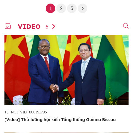
1
2
3
VIDEO
5
TL_NGI_VID_000151783
[Video] Thủ tướng hội kiến Tổng thống Guinea Bissau