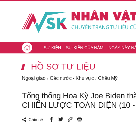
SỰ KIỆN
SỰ KIỆN CỦA NĂM
NGÀY NÀY N
HỒ SƠ TƯ LIỆU
Ngoại giao
Các nước - Khu vực
Châu Mỹ
Tổng thống Hoa Kỳ Joe Biden 
CHIẾN LƯỢC TOÀN DIỆN (10 - 
Chia sẻ: