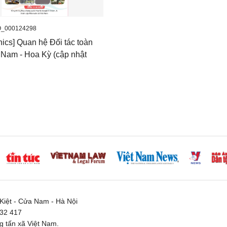
O_000124298
hics] Quan hệ Đối tác toàn
t Nam - Hoa Kỳ (cập nhật
iệt - Cửa Nam - Hà Nội
332 417
 tấn xã Việt Nam.