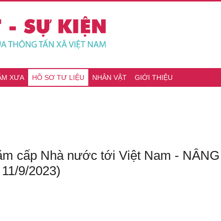
ĂM XƯA
HỒ SƠ TƯ LIỆU
NHÂN VẬT
GIỚI THIỆU
thăm cấp Nhà nước tới Việt Nam - N
11/9/2023)