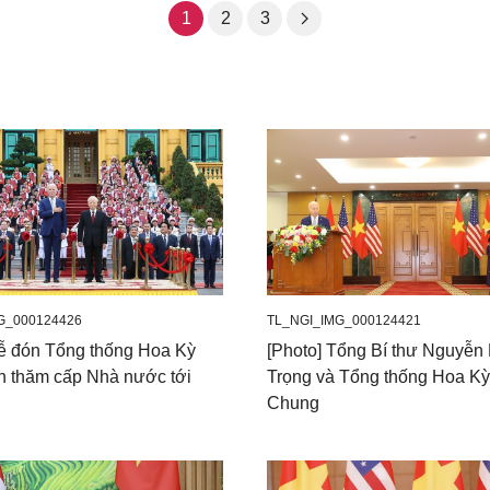
1
2
3
G_000124426
TL_NGI_IMG_000124421
Lễ đón Tổng thống Hoa Kỳ
[Photo] Tổng Bí thư Nguyễn
n thăm cấp Nhà nước tới
Trọng và Tổng thống Hoa K
Chung