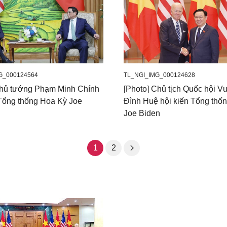
G_000124564
TL_NGI_IMG_000124628
Thủ tướng Phạm Minh Chính
[Photo] Chủ tịch Quốc hội 
 Tổng thống Hoa Kỳ Joe
Đình Huệ hội kiến Tổng thố
Joe Biden
1
2