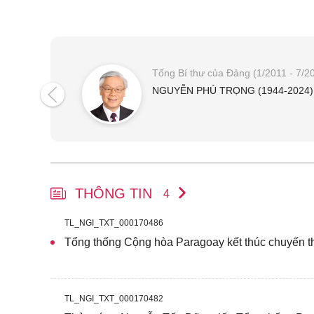
Tổng Bí thư của Đảng (1/2011 - 7/2
NGUYỄN PHÚ TRỌNG (1944-2024)
THÔNG TIN
4
TL_NGI_TXT_000170486
Tổng thống Cộng hòa Paragoay kết thúc chuyến t
TL_NGI_TXT_000170482