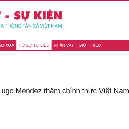
ĂM XƯA
HỒ SƠ TƯ LIỆU
NHÂN VẬT
GIỚI THIỆU
ugo Mendez thăm chính thức Việt Nam (