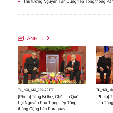
Thủ tướng Nguyễn Tấn Dũng tiếp Tổng thống Pa
ẢNH
3
TL_NGI_IMG_000170477
TL_NGI_IM
[Photo] Tổng Bí thư, Chủ tịch Quốc
[Photo] 
hội Nguyễn Phú Trọng tiếp Tổng
tiếp Tổn
thống Cộng hòa Paraguay