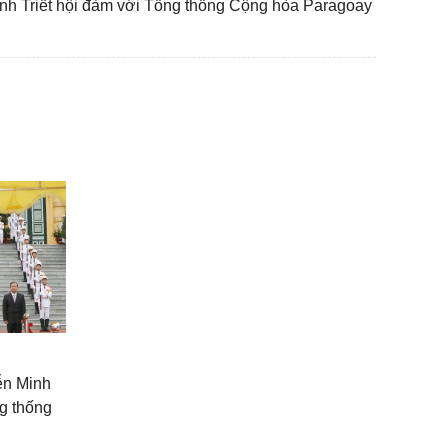
nh Triết hội đàm với Tổng thống Cộng hòa Paragoay
ễn Minh
ng thống