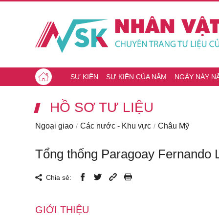
SỰ KIỆN
SỰ KIỆN CỦA NĂM
NGÀY NÀY N
HỒ SƠ TƯ LIỆU
Ngoại giao
Các nước - Khu vực
Châu Mỹ
Tổng thống Paragoay Fernando L
Chia sẻ:
GIỚI THIỆU