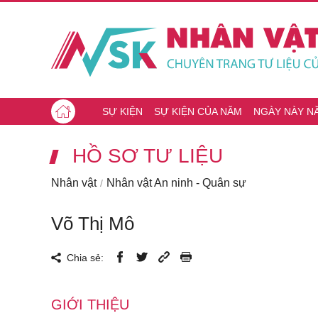
SỰ KIỆN
SỰ KIỆN CỦA NĂM
NGÀY NÀY N
HỒ SƠ TƯ LIỆU
Nhân vật
Nhân vật An ninh - Quân sự
Võ Thị Mô
Chia sẻ:
GIỚI THIỆU