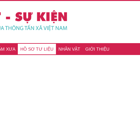
ĂM XƯA
HỒ SƠ TƯ LIỆU
NHÂN VẬT
GIỚI THIỆU