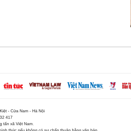
iệt - Cửa Nam - Hà Nội
332 417
 tấn xã Việt Nam.
ình thức nếu không có sự chấp thuận bằng văn bản.