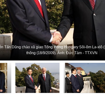
n Tấn Dũng chào xã giao Tổng thống Hungary Sôi-ôm La-xlô (
thống (18/9/2009). Ảnh: Đức Tám - TTXVN