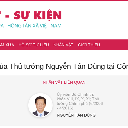
ĂM XƯA
HỒ SƠ TƯ LIỆU
NHÂN VẬT
GIỚI THIỆU
của Thủ tướng Nguyễn Tấn Dũng tại Cộ
NHÂN VẬT LIÊN QUAN
Ủy viên Bộ Chính trị;
khóa VIII, IX, X, XI; Thủ
tướng Chính phủ (6/2006
- 4/2016)
NGUYỄN TẤN DŨNG