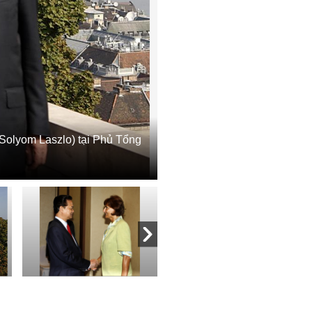
Solyom Laszlo) tại Phủ Tổng