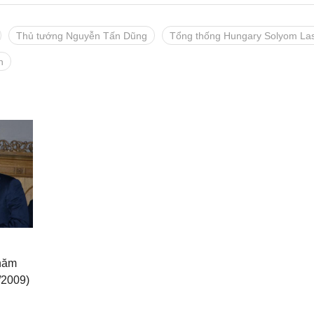
Thủ tướng Nguyễn Tấn Dũng
Tổng thống Hungary Solyom Las
n
hăm
/2009)