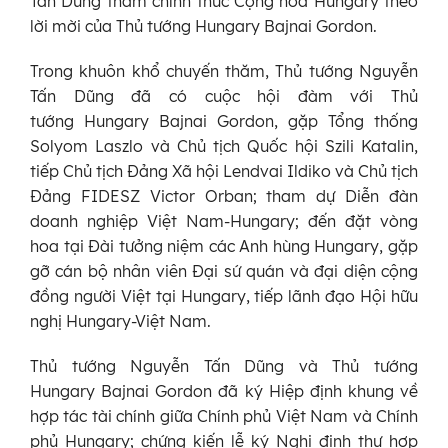
Tấn Dũng thăm chính thức Cộng hòa Hungary theo
lời mời của Thủ tướng Hungary Bajnai Gordon.
Trong khuôn khổ chuyến thăm, Thủ tướng Nguyễn
Tấn Dũng đã có cuộc hội đàm với Thủ
tướng Hungary Bajnai Gordon, gặp Tổng thống
Solyom Laszlo và Chủ tịch Quốc hội Szili Katalin,
tiếp Chủ tịch Đảng Xã hội Lendvai Ildiko và Chủ tịch
Đảng FIDESZ Victor Orban; tham dự Diễn đàn
doanh nghiệp Việt Nam-Hungary; đến đặt vòng
hoa tại Đài tưởng niệm các Anh hùng Hungary, gặp
gỡ cán bộ nhân viên Đại sứ quán và đại diện cộng
đồng người Việt tại Hungary, tiếp lãnh đạo Hội hữu
nghị Hungary-Việt Nam.
Thủ tướng Nguyễn Tấn Dũng và Thủ tướng
Hungary Bajnai Gordon đã ký Hiệp định khung về
hợp tác tài chính giữa Chính phủ Việt Nam và Chính
phủ Hungary; chứng kiến lễ ký Nghị định thư hợp